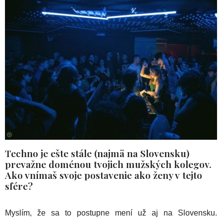
Techno je ešte stále (najmä na Slovensku)
prevažne doménou tvojich mužských kolegov.
Ako vnímaš svoje postavenie ako ženy v tejto
sfére?
Myslím, že sa to postupne mení už aj na Slovensku.