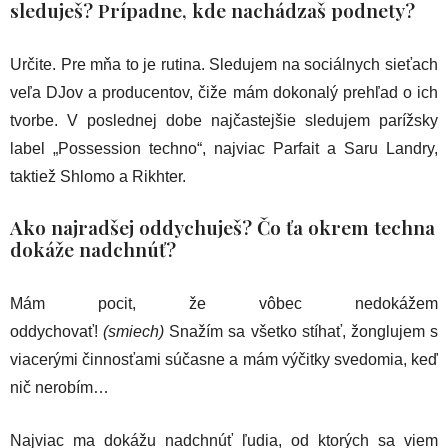
sleduješ? Prípadne, kde nachádzaš podnety?
Určite. Pre mňa to je rutina. Sledujem na sociálnych sieťach
veľa DJov a producentov, čiže mám dokonalý prehľad o ich
tvorbe. V poslednej dobe najčastejšie sledujem parížsky
label „Possession techno“, najviac Parfait a Saru Landry,
taktiež Shlomo a Rikhter.
Ako najradšej oddychuješ? Čo ťa okrem techna
dokáže nadchnúť?
Mám pocit, že vôbec nedokážem
oddychovať!
(smiech)
Snažím sa všetko stíhať, žonglujem s
viacerými činnosťami súčasne a mám výčitky svedomia, keď
nič nerobím…
Najviac ma dokážu nadchnúť ľudia, od ktorých sa viem