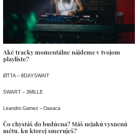
Aké tracky momentálne nájdeme v tvojom
playliste?
ØTTA – 8DAYSWAIT
SWART – 3MILLE
Leandro Gamez – Oaxaca
Čo chystáš do budúcna? Máš nejakú vysnenú
métu, ku ktorej smeruješ?