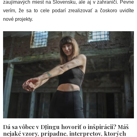
zaujímavých miest na Slovensku, ale aj v zahraničí. Pevne
verím, že sa to cele podarí zrealizovať a čoskoro uvidíte
nové projekty.
Dá sa vôbec v DJingu hovoriť o inšpirácii? Máš
nejaké vzory, prípadne, interpretov, ktorých