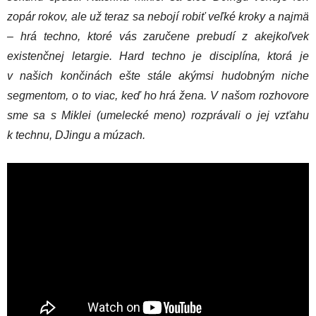
zopár rokov, ale už teraz sa nebojí robiť veľké kroky a najmä
– hrá techno, ktoré vás zaručene prebudí z akejkoľvek
existenčnej letargie. Hard techno je disciplína, ktorá je
v našich končinách ešte stále akýmsi hudobným niche
segmentom, o to viac, keď ho hrá žena. V našom rozhovore
sme sa s Miklei (umelecké meno) rozprávali o jej vzťahu
k technu, DJingu a múzach.