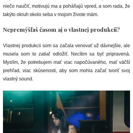
niečo naučiť, motivujú ma a poháňajú vpred, a som rada, že
takýto okruh okolo seba v mojom živote mám.
Nepremýšľaš časom aj o vlastnej produkcii?
Vlastnej produkcii som sa začala venovať už dávnejšie, ale
musela som to zatiaľ odložiť. Necítim sa byť pripravená.
Myslím, že potrebujem mať viac napočúvaného, mať väčší
prehľad, viac skúsenosti, aby som mohla začať tvoriť svoj
vlastný sound.