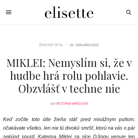
ŽIVOTNÝ ŠTÝL
26. JANUÁRA 2022
MIKLEI: Nemyslím si, že v
hudbe hrá rolu pohlavie.
Obzvlášť v techne nie
od
VIKTÓRIA VARGOVÁ
Keď zočíte toto útle žieňa stáť pred mixážnym pultom,
očakávate všetko, len nie tú divokú smršť, ktorú na vás o pár
sekúnd spustí. Katerina Miklei sa síce DJingu venuje len