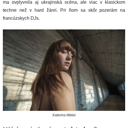
ma ovplyvnila aj ukrajinská scéna, ale viac v klasickom
techne než v hard žánri. Pri ňom sa skôr pozerám na
francúzskych DJs.
Katerina Miklei