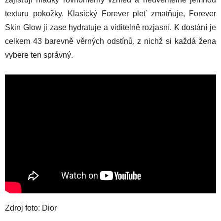
texturu pokožky. Klasický Forever pleť zmatňuje, Forever
Skin Glow ji zase hydratuje a viditelně rozjasní. K dostání je
celkem 43 barevně věrných odstínů, z nichž si každá žena
vybere ten správný.
Zdroj foto: Dior