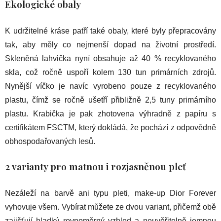
Ekologické obaly
K udržitelné kráse patří také obaly, které byly přepracovány
tak, aby měly co nejmenší dopad na životní prostředí.
Skleněná lahvička nyní obsahuje až 40 % recyklovaného
skla, což ročně uspoří kolem 130 tun primárních zdrojů.
Nynější víčko je navíc vyrobeno pouze z recyklovaného
plastu, čímž se ročně ušetří přibližně 2,5 tuny primárního
plastu. Krabička je pak zhotovena výhradně z papíru s
certifikátem FSCTM, který dokládá, že pochází z odpovědně
obhospodařovaných lesů.
2 varianty pro matnou i rozjasněnou pleť
Nezáleží na barvě ani typu pleti, make-up Dior Forever
vyhovuje všem. Vybírat můžete ze dvou variant, přičemž obě
zajišťují hladký rovnoměrný vzhled a neuvěřitelně jemnou