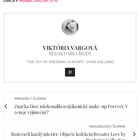
ZNAČKY:
HUDBA
,
ŽIVOTNÝ ŠTÝL
VIKTÓRIA VARGOVÁ
REDAKTORKA MÓDY
"THE JOY OF DRESSING IS AN ART." JOHN GALLIANO
PREDOŠLÝ ČLÁNOK
Značka Dior zdokonalila svůj ikonický make-up Forever. V
čem je výjimečný?
NASLEDUJÚCI ČLÁNOK
Rozveselí každý interiér: Objavte kolekciu Sweater Love by