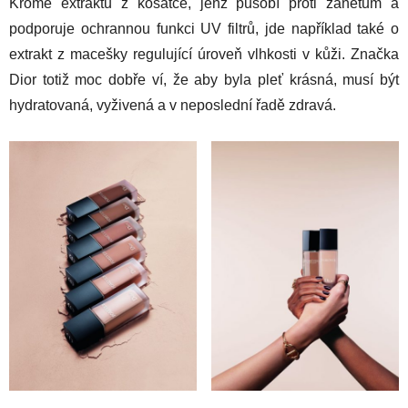
Kromě extraktu z kosatce, jenž působí proti zánětům a
podporuje ochrannou funkci UV filtrů, jde například také o
extrakt z macešky regulující úroveň vlhkosti v kůži. Značka
Dior totiž moc dobře ví, že aby byla pleť krásná, musí být
hydratovaná, vyživená a v neposlední řadě zdravá.