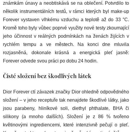
známkám únavy a neobtiskává se na oblečení. Potvrdilo to
několik instrumentálních testů, v rámci kterých byl make-up
Forever vystaven vlhkému vzduchu a teplotě až do 33 °C.
Kromě toho byly vůbec poprvé využity nové testy zkoumající
jeho účinnost v reálných podmínkách na ženách žijících v
rychlém tempu a ve městech. Na konci dne mluvila
rozjasněná, dokonale krásná a energická pleť jasně:
Forever odvede svou práci po dobu 24 hodin.
Čisté složení bez škodlivých látek
Dior Forever ctí závazek značky Dior ohledně odpovědného
složení – v jeho receptuře tak nenajdete škodlivé látky, jako
jsou parabeny, hliníkové soli, diethyl phthalate, BHA či
silikony (a mnoho dalších). Složení je z 86 % tvořeno
květinovými ingrediencemi, které intenzivně pečují o pleť.