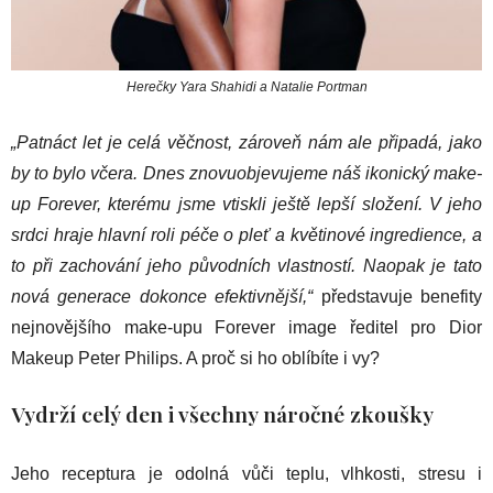
Herečky Yara Shahidi a Natalie Portman
„Patnáct let je celá věčnost, zároveň nám ale připadá, jako
by to bylo včera. Dnes znovuobjevujeme náš ikonický make-
up Forever, kterému jsme vtiskli ještě lepší složení. V jeho
srdci hraje hlavní roli péče o pleť a květinové ingredience, a
to při zachování jeho původních vlastností. Naopak je tato
nová generace dokonce efektivnější,“
představuje benefity
nejnovějšího make-upu Forever image ředitel pro Dior
Makeup Peter Philips. A proč si ho oblíbíte i vy?
Vydrží celý den i všechny náročné zkoušky
Jeho receptura je odolná vůči teplu, vlhkosti, stresu i