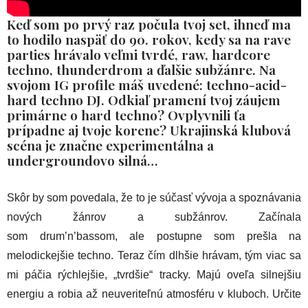
Keď som po prvý raz počula tvoj set, ihneď ma
to hodilo naspäť do 90. rokov, kedy sa na rave
parties hrávalo veľmi tvrdé, raw, hardcore
techno, thunderdrom a ďalšie subžánre. Na
svojom IG profile máš uvedené: techno-acid-
hard techno DJ. Odkiaľ pramení tvoj záujem
primárne o hard techno? Ovplyvnili ťa
prípadne aj tvoje korene? Ukrajinská klubová
scéna je značne experimentálna a
undergroundovo silná…
Skôr by som povedala, že to je súčasť vývoja a spoznávania
nových žánrov a subžánrov. Začínala
som drum’n’bassom, ale postupne som prešla na
melodickejšie techno. Teraz čím dlhšie hrávam, tým viac sa
mi páčia rýchlejšie, „tvrdšie“ tracky. Majú oveľa silnejšiu
energiu a robia až neuveriteľnú atmosféru v kluboch. Určite