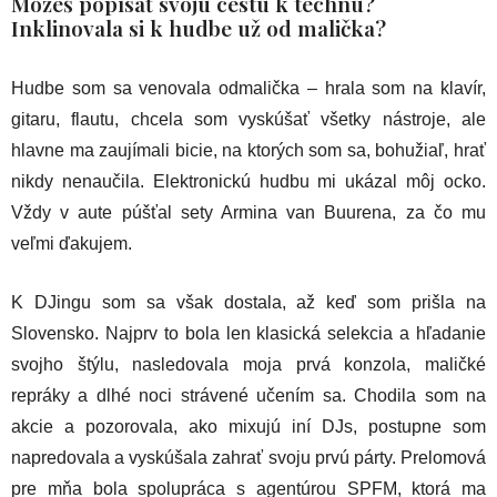
Môžeš popísať svoju cestu k technu?
Inklinovala si k hudbe už od malička?
Hudbe som sa venovala odmalička – hrala som na klavír,
gitaru, flautu, chcela som vyskúšať všetky nástroje, ale
hlavne ma zaujímali bicie, na ktorých som sa, bohužiaľ, hrať
nikdy nenaučila. Elektronickú hudbu mi ukázal môj ocko.
Vždy v aute púšťal sety Armina van Buurena, za čo mu
veľmi ďakujem.
K DJingu som sa však dostala, až keď som prišla na
Slovensko. Najprv to bola len klasická selekcia a hľadanie
svojho štýlu, nasledovala moja prvá konzola, maličké
repráky a dlhé noci strávené učením sa. Chodila som na
akcie a pozorovala, ako mixujú iní DJs, postupne som
napredovala a vyskúšala zahrať svoju prvú párty. Prelomová
pre mňa bola spolupráca s agentúrou SPFM, ktorá ma