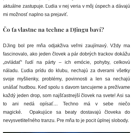
aktuálne zastupuje. Ľudia v nej veria v môj úspech a dávajú
mi možnosť naplno sa prejaviť.
Čo ťa vlastne na techne a DJingu baví?
DJing bol pre mňa odjakživa veľmi zaujímavý. Vždy ma
fascinovalo, ako jeden človek a pár dobrých trackov dokážu
„ovládať“ ľudí na párty – ich emócie, pohyby, celkovú
náladu. Ľudia prídu do klubu, nechajú za dverami všetky
svoje myšlienky, problémy, povinnosti a len sa nechajú
unášať hudbou. Keď spolu s davom tancujeme a prežívame
každý jeden drop, som najšťastnejší človek na svete! Asi sa
to ani nedá opísať… Techno má v sebe niečo
magické. Opakujúce sa beaty dostavajú človeka do
nevysvetliteľného tranzu. Pre mňa to je pocit úplnej slobody.