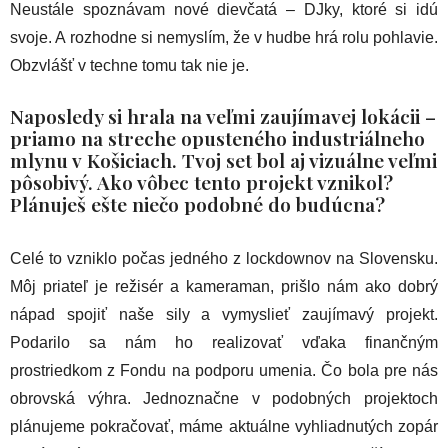
Neustále spoznávam nové dievčatá – DJky, ktoré si idú
svoje. A rozhodne si nemyslím, že v hudbe hrá rolu pohlavie.
Obzvlášť v techne tomu tak nie je.
Naposledy si hrala na veľmi zaujímavej lokácii –
priamo na streche opusteného industriálneho
mlynu v Košiciach. Tvoj set bol aj vizuálne veľmi
pôsobivý. Ako vôbec tento projekt vznikol?
Plánuješ ešte niečo podobné do budúcna?
Celé to vzniklo počas jedného z lockdownov na Slovensku.
Môj priateľ je režisér a kameraman, prišlo nám ako dobrý
nápad spojiť naše sily a vymyslieť zaujímavý projekt.
Podarilo sa nám ho realizovať vďaka finančným
prostriedkom z Fondu na podporu umenia. Čo bola pre nás
obrovská výhra. Jednoznačne v podobných projektoch
plánujeme pokračovať, máme aktuálne vyhliadnutých zopár