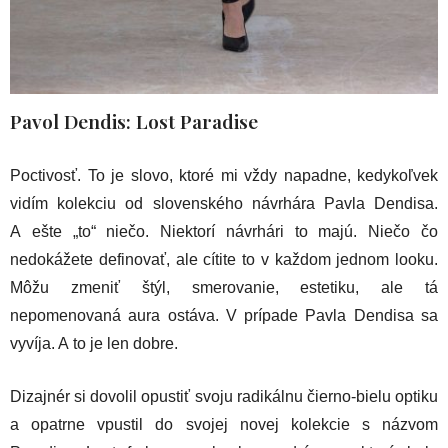
Pavol Dendis: Lost Paradise
Poctivosť. To je slovo, ktoré mi vždy napadne, kedykoľvek
vidím kolekciu od slovenského návrhára Pavla Dendisa.
A ešte „to“ niečo. Niektorí návrhári to majú. Niečo čo
nedokážete definovať, ale cítite to v každom jednom looku.
Môžu zmeniť štýl, smerovanie, estetiku, ale tá
nepomenovaná aura ostáva. V prípade Pavla Dendisa sa
vyvíja. A to je len dobre.
Dizajnér si dovolil opustiť svoju radikálnu čierno-bielu optiku
a opatrne vpustil do svojej novej kolekcie s názvom