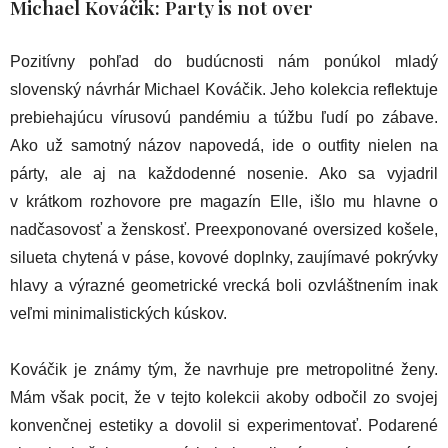
Michael Kováčik: Party is not over
Pozitívny pohľad do budúcnosti nám ponúkol mladý
slovenský návrhár Michael Kováčik. Jeho kolekcia reflektuje
prebiehajúcu vírusovú pandémiu a túžbu ľudí po zábave.
Ako už samotný názov napovedá, ide o outfity nielen na
párty, ale aj na každodenné nosenie. Ako sa vyjadril
v krátkom rozhovore pre magazín Elle, išlo mu hlavne o
nadčasovosť a ženskosť. Preexponované oversized košele,
silueta chytená v páse, kovové doplnky, zaujímavé pokrývky
hlavy a výrazné geometrické vrecká boli ozvláštnením inak
veľmi minimalistických kúskov.
Kováčik je známy tým, že navrhuje pre metropolitné ženy.
Mám však pocit, že v tejto kolekcii akoby odbočil zo svojej
konvenčnej estetiky a dovolil si experimentovať. Podarené