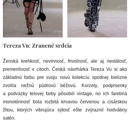
Tereza Vu: Zranené srdcia
Ženská krehkosť, nevinnosť, frivolnosť, ale aj nestálosť,
premenlivosť v citoch. Česká návrhárka Tereza Vu si ako
základnú farbu pre svoju novú kolekciu spodnej bielizne
zvolila nežnú púdrovú béžovú. Korzety, podprsenky
a podväzky telovej farby pôsobili vintage, no ich farebná
monotónnosť bola rozbitá krvavou červenou a cisárskou
žltou, ktorých vibrujúcu sýtosť ešte zvýraznil hodvábny
satén.