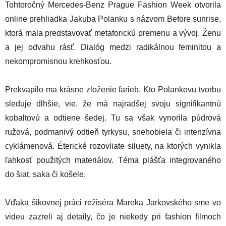
Tohtoročný Mercedes-Benz Prague Fashion Week otvorila
online prehliadka Jakuba Polanku s názvom Before sunrise,
ktorá mala predstavovať metaforickú premenu a vývoj. Ženu
a jej odvahu rásť. Dialóg medzi radikálnou feminitou a
nekompromisnou krehkosťou.
Prekvapilo ma krásne zloženie farieb. Kto Polankovu tvorbu
sleduje dlhšie, vie, že má najradšej svoju signifikantnú
kobaltovú a odtiene šedej. Tu sa však vynorila púdrová
ružová, podmanivý odtieň tyrkysu, snehobiela či intenzívna
cyklámenová. Éterické rozovliate siluety, na ktorých vynikla
ľahkosť použitých materiálov. Téma plášťa integrovaného
do šiat, saka či košele.
Vďaka šikovnej práci režiséra Mareka Jarkovského sme vo
videu zazreli aj detaily, čo je niekedy pri fashion filmoch