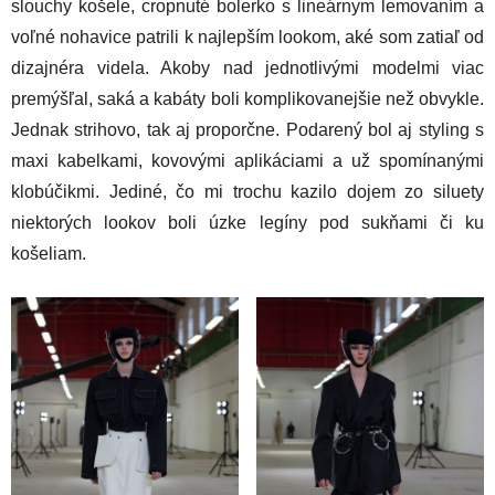
slouchy košele, cropnuté bolerko s lineárnym lemovaním a
voľné nohavice patrili k najlepším lookom, aké som zatiaľ od
dizajnéra videla. Akoby nad jednotlivými modelmi viac
premýšľal, saká a kabáty boli komplikovanejšie než obvykle.
Jednak strihovo, tak aj proporčne. Podarený bol aj styling s
maxi kabelkami, kovovými aplikáciami a už spomínanými
klobúčikmi. Jediné, čo mi trochu kazilo dojem zo siluety
niektorých lookov boli úzke legíny pod sukňami či ku
košeliam.