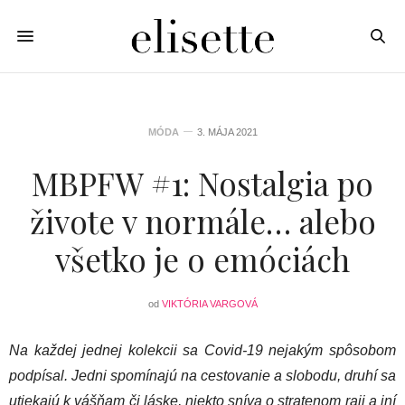
MÓDA
3. MÁJA 2021
MBPFW #1: Nostalgia po
živote v normále… alebo
všetko je o emóciách
od
VIKTÓRIA VARGOVÁ
Na každej jednej kolekcii sa Covid-19 nejakým spôsobom
podpísal. Jedni spomínajú na cestovanie a slobodu, druhí sa
utiekajú k vášňam či láske, niekto sníva o stratenom raji a iní