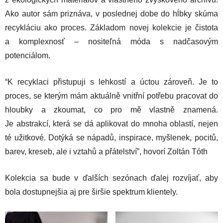
Ako autor sám priznáva, v poslednej dobe do hĺbky skúma
recykláciu ako proces. Základom novej kolekcie je čistota
a komplexnosť – nositeľná móda s nadčasovým
potenciálom.
“K recyklaci přistupuji s lehkostí a úctou zároveň. Je to
proces, se kterým mám aktuálně vnitřní potřebu pracovat do
hloubky a zkoumat, co pro mě vlastně znamená.
Je abstrakcí, která se dá aplikovat do mnoha oblastí, nejen
té užitkové. Dotýká se nápadů, inspirace, myšlenek, pocitů,
barev, kreseb, ale i vztahů a přátelství”, hovorí Zoltán Tóth
Kolekcia sa bude v ďalších sezónach ďalej rozvíjať, aby
bola dostupnejšia aj pre širšie spektrum klientely.