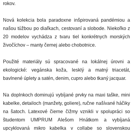
rokov.
Nová kolekcia bola paradoxne inšpirovaná pandémiou a
našou túžbou po diaľkach, cestovaní a slobode. Niekoľko z
20 modelov vychádza z tvaru tiel konkrétnych morských
živočíchov – manty černej alebo chobotnice.
Použité materiály sú spracované na lokálnej úrovni a
ekologické: vegánska koža, lesklý a matný triacetát,
bavlnené úplety a satén, denim, cupro alebo tkaný jacquar.
Na doplnkoch dominujú vybíjané prvky na maxi taške, mini
kabelke, detailoch (manžety, goliere), ručne našívané háčiky
na šatoch. Latexové čierne čižmy vznikli v spolupráci so
študentom UMPRUM Alešom Hnátkom a vybíjaná
upcyklovaná mikro kabelka v collabe so slovenskou