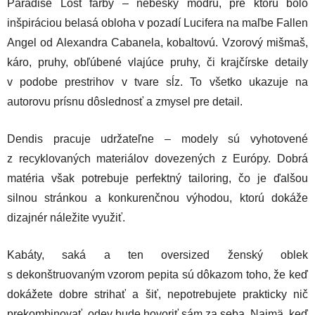
Paradise Lost farby – nebesky modrú, pre ktorú bolo
inšpiráciou belasá obloha v pozadí Lucifera na maľbe Fallen
Angel od Alexandra Cabanela, kobaltovú. Vzorový mišmaš,
káro, pruhy, obľúbené vlajúce pruhy, či krajčírske detaily
v podobe prestrihov v tvare sĺz. To všetko ukazuje na
autorovu prísnu dôslednosť a zmysel pre detail.
Dendis pracuje udržateľne – modely sú vyhotovené
z recyklovaných materiálov dovezených z Európy. Dobrá
matéria však potrebuje perfektný tailoring, čo je ďalšou
silnou stránkou a konkurenčnou výhodou, ktorú dokáže
dizajnér náležite využiť.
Kabáty, saká a ten oversized ženský oblek
s dekonštruovaným vzorom pepita sú dôkazom toho, že keď
dokážete dobre strihať a šiť, nepotrebujete prakticky nič
prekombinovať, odev bude hovoriť sám za seba. Najmä, keď