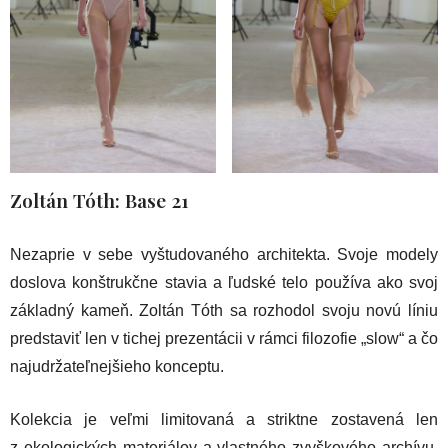
Zoltán Tóth: Base 21
Nezaprie v sebe vyštudovaného architekta. Svoje modely
doslova konštrukčne stavia a ľudské telo používa ako svoj
základný kameň. Zoltán Tóth sa rozhodol svoju novú líniu
predstaviť len v tichej prezentácii v rámci filozofie „slow“ a čo
najudržateľnejšieho konceptu.
Kolekcia je veľmi limitovaná a striktne zostavená len
z ekologických materiálov a vlastného zvyškového archívu.