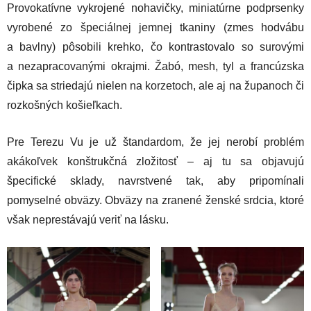
Provokatívne vykrojené nohavičky, miniatúrne podprsenky
vyrobené zo špeciálnej jemnej tkaniny (zmes hodvábu
a bavlny) pôsobili krehko, čo kontrastovalo so surovými
a nezapracovanými okrajmi. Žabó, mesh, tyl a francúzska
čipka sa striedajú nielen na korzetoch, ale aj na županoch či
rozkošných košieľkach.
Pre Terezu Vu je už štandardom, že jej nerobí problém
akákoľvek konštrukčná zložitosť – aj tu sa objavujú
špecifické sklady, navrstvené tak, aby pripomínali
pomyselné obväzy. Obväzy na zranené ženské srdcia, ktoré
však neprestávajú veriť na lásku.