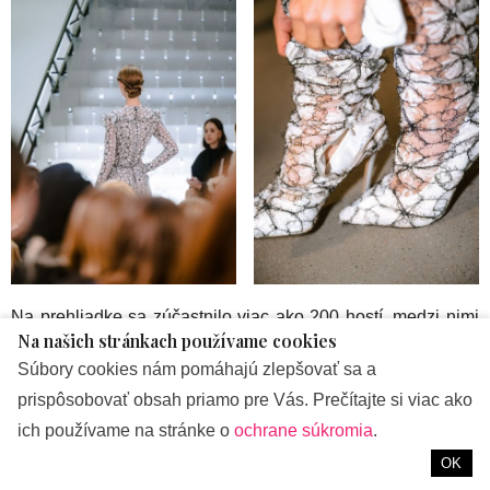
Na prehliadke sa zúčastnilo viac ako 200 hostí, medzi nimi
Na našich stránkach používame cookies
mnohé známe osobnosti slovenského showbiznisu a kultúry.
Súbory cookies nám pomáhajú zlepšovať sa a
Medzi prítomnými nechýbali Ema Fajnor, Ema Klein, Zdeno
prispôsobovať obsah priamo pre Vás. Prečítajte si viac ako
Gáfrik, Jena Šimková, Lucia Hlaváčková, Lucia Hurajová či
ich používame na stránke o
ochrane súkromia
.
ikonická fotografka Milota Havránková.
OK