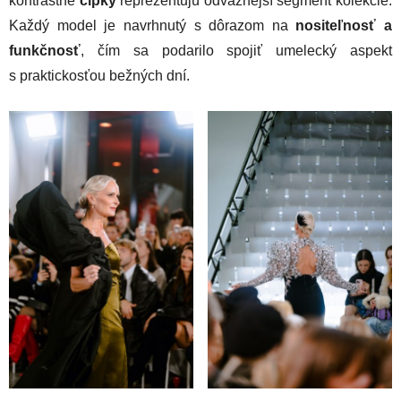
kontrastné
čipky
reprezentujú odvážnejší segment kolekcie.
Každý model je navrhnutý s dôrazom na
nositeľnosť a
funkčnosť
, čím sa podarilo spojiť umelecký aspekt
s praktickosťou bežných dní.