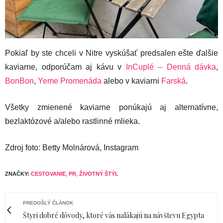
Pokiaľ by ste chceli v Nitre vyskúšať predsalen ešte ďalšie
kaviarne, odporúčam aj kávu v
InCuplé – Denná dávka
,
BonBon
,
Yeme Promenáda
alebo v kaviarni
Farská
.
Všetky zmienené kaviarne ponúkajú aj alternatívne,
bezlaktózové a/alebo rastlinné mlieka.
Zdroj foto: Betty Molnárová, Instagram
ZNAČKY:
CESTOVANIE
,
PR
,
ŽIVOTNÝ ŠTÝL
PREDOŠLÝ ČLÁNOK
Štyri dobré dôvody, ktoré vás nalákajú na návštevu Egypta