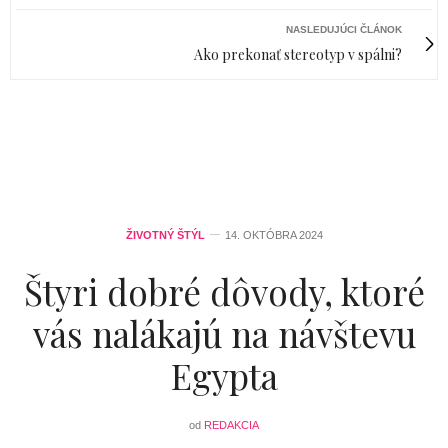
NASLEDUJÚCI ČLÁNOK
Ako prekonať stereotyp v spálni?
ŽIVOTNÝ ŠTÝL
14. OKTÓBRA 2024
Štyri dobré dôvody, ktoré
vás nalákajú na návštevu
Egypta
od
REDAKCIA