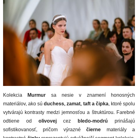
Kolekcia
Murmur
sa nesie v znamení honosných
materiálov, ako sú
duchess, zamat, taft a čipka
, ktoré spolu
vytvárajú kontrasty medzi jemnosťou a štruktúrou. Farebné
odtiene od
olivovej
cez
bledo-modrú
prinášajú
sofistikovanosť, pričom výrazné
čierne
materiály a