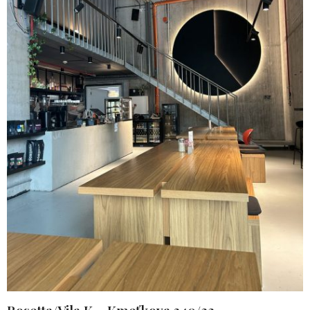
Rosetta/
Vila K
– Kmeťkova 340/22