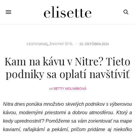
CESTOVANIE
,
ŽIVOTNÝ ŠTÝL
15. OKTÓBRA 2024
Kam na kávu v Nitre? Tieto
podniky sa oplatí navštíviť
od
BETTY MOLNÁROVÁ
Nitra dnes ponúka množstvo skvelých podnikov s výberovou
kávou, modernými priestormi a dobrou atmosférou. Ktorý a
kedy uprednostniť? Pomôžeme sa vám zorientovať na mape
kaviarní, raňajkární a pekární, pričom pridáme aj niekoľko