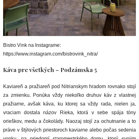
Bistro Vink na Instagrame:
https://www.instagram.com/bistrovink_nitra/
Káva pre všetkých
– Podzámska 5
Kaviareň a pražiareň pod Nitrianskym hradom rovnako stojí
za zmienku. Ponúka vždy niekoľko druhuv káv z vlastnej
pražiarne, avšak káva, ku ktorej sa vždy rada, nielen ja,
vraciam dostala názov Rieka, ktorá v sebe spája tóny
orieškov, medu a čokolády. Naozaj stojí za ochutnanie a to
práve v štýlových priestoroch kaviarne alebo počas sedenia
vonku, na priedomí staromestského domu, ktorý svojim