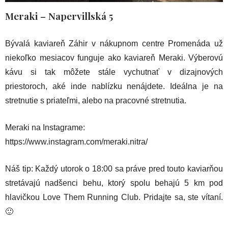
Meraki
– Napervillská 5
Bývalá kaviareň Záhir v nákupnom centre Promenáda už
niekoľko mesiacov funguje ako kaviareň Meraki. Výberovú
kávu si tak môžete stále vychutnať v dizajnových
priestoroch, aké inde nablízku nenájdete. Ideálna je na
stretnutie s priateľmi, alebo na pracovné stretnutia.
Meraki na Instagrame:
https://www.instagram.com/meraki.nitra/
Náš tip: Každý utorok o 18:00 sa práve pred touto kaviarňou
stretávajú nadšenci behu, ktorý spolu behajú 5 km pod
hlavičkou Love Them Running Club. Pridajte sa, ste vítaní.
🙂