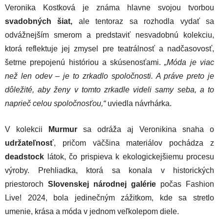
Veronika Kostková je známa hlavne svojou tvorbou
svadobných šiat,
ale tentoraz sa rozhodla vydať sa
odvážnejším smerom a predstaviť nesvadobnú kolekciu,
ktorá reflektuje jej zmysel pre teatrálnosť a nadčasovosť,
šetrne prepojenú históriou a skúsenosťami.
„Móda je viac
než len odev – je to zrkadlo spoločnosti. A práve preto je
dôležité, aby ženy v tomto zrkadle videli samy seba, a to
naprieč celou spoločnosťou,“
uviedla návrhárka.
V kolekcii
Murmur
sa odráža aj Veronikina snaha o
udržateľnosť
, pričom väčšina materiálov pochádza z
deadstock
látok, čo prispieva k ekologickejšiemu procesu
výroby. Prehliadka, ktorá sa konala v historických
priestoroch
Slovenskej národnej galérie
počas Fashion
Live! 2024, bola jedinečným zážitkom, kde sa stretlo
umenie, krása a móda v jednom veľkolepom diele.