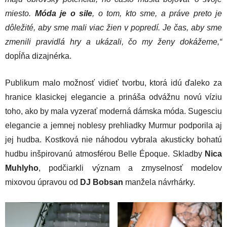
miesto.
Móda je o sile
, o tom, kto sme, a práve preto je
dôležité, aby sme mali viac žien v popredí. Je čas, aby sme
zmenili pravidlá hry a ukázali, čo my ženy dokážeme,“
dopĺňa dizajnérka.
Publikum malo možnosť vidieť tvorbu, ktorá idú ďaleko za
hranice klasickej elegancie a prináša odvážnu novú víziu
toho, ako by mala vyzerať moderná dámska móda. Sugesciu
elegancie a jemnej noblesy prehliadky Murmur podporila aj
jej hudba. Kostková nie náhodou vybrala akusticky bohatú
hudbu inšpirovanú atmosférou Belle Époque. Skladby
Nica
Muhlyho
, podčiarkli význam a zmyselnosť modelov
mixovou úpravou od
DJ Bobsan
manžela návrhárky.