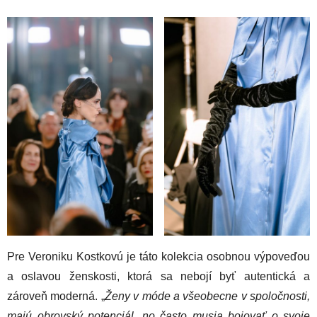
Pre Veroniku Kostkovú je táto kolekcia osobnou výpoveďou
a oslavou ženskosti, ktorá sa nebojí byť autentická a
zároveň moderná. „
Ženy v móde a všeobecne v spoločnosti,
majú obrovský potenciál, no často musia bojovať o svoje