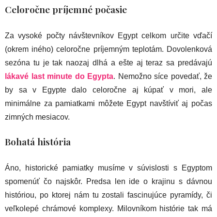
Celoročne príjemné počasie
Za vysoké počty návštevníkov Egypt celkom určite vďačí
(okrem iného) celoročne príjemným teplotám. Dovolenková
sezóna tu je tak naozaj dlhá a ešte aj teraz sa predávajú
lákavé last minute do Egypta
. Nemožno síce povedať, že
by sa v Egypte dalo celoročne aj kúpať v mori, ale
minimálne za pamiatkami môžete Egypt navštíviť aj počas
zimných mesiacov.
Bohatá história
Áno, historické pamiatky musíme v súvislosti s Egyptom
spomenúť čo najskôr. Predsa len ide o krajinu s dávnou
históriou, po ktorej nám tu zostali fascinujúce pyramídy, či
veľkolepé chrámové komplexy. Milovníkom histórie tak má