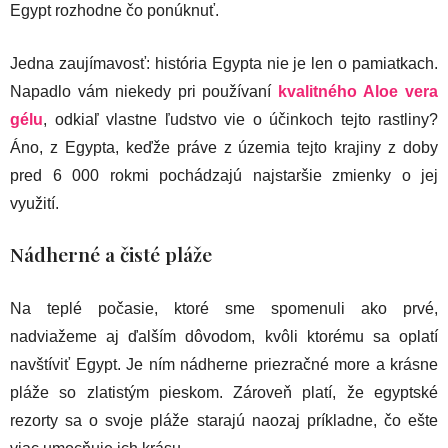
Egypt rozhodne čo ponúknuť.
Jedna zaujímavosť: história Egypta nie je len o pamiatkach.
Napadlo vám niekedy pri používaní
kvalitného Aloe vera
gélu
, odkiaľ vlastne ľudstvo vie o účinkoch tejto rastliny?
Áno, z Egypta, keďže práve z územia tejto krajiny z doby
pred 6 000 rokmi pochádzajú najstaršie zmienky o jej
využití.
Nádherné a čisté pláže
Na teplé počasie, ktoré sme spomenuli ako prvé,
nadviažeme aj ďalším dôvodom, kvôli ktorému sa oplatí
navštíviť Egypt. Je ním nádherne priezračné more a krásne
pláže so zlatistým pieskom. Zároveň platí, že egyptské
rezorty sa o svoje pláže starajú naozaj príkladne, čo ešte