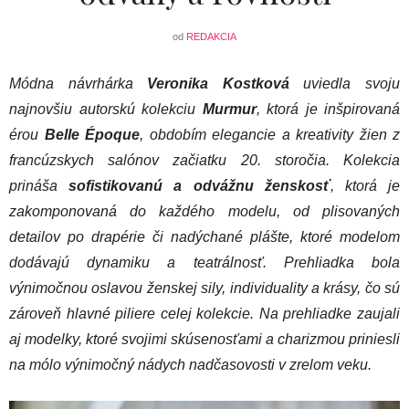
od
REDAKCIA
Módna návrhárka
Veronika Kostková
uviedla svoju
najnovšiu autorskú kolekciu
Murmur
, ktorá je inšpirovaná
érou
Belle Époque
, obdobím elegancie a kreativity žien z
francúzskych salónov začiatku 20. storočia. Kolekcia
prináša
sofistikovanú a odvážnu ženskosť
, ktorá je
zakomponovaná do každého modelu, od plisovaných
detailov po drapérie či nadýchané plášte, ktoré modelom
dodávajú dynamiku a teatrálnosť. Prehliadka bola
výnimočnou oslavou ženskej sily, individuality a krásy, čo sú
zároveň hlavné piliere celej kolekcie. Na prehliadke zaujali
aj modelky, ktoré svojimi skúsenosťami a charizmou priniesli
na mólo výnimočný nádych nadčasovosti v zrelom veku.