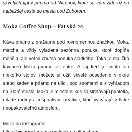
skvelých tipov priamo od Nitran
ov,
ktoré sa vám zídu už pri
najbližšej ceste do mesta pod Zoborom.
Moka Coffee Shop
– Farská 20
Káva priamo z pražiarne pod rovnomennou značkou Moka,
matcha a vždy vyladená sezónna ponuka, ktoré dopĺňa
menšia, ale veľmi chutná ponuka sladkého. Taká je maličká
kaviareň Moka priamo v centre. Aj aj keď je vnútri len
niekoľko stolov, môžete si užiť skvelé posedenie v okne
alebo sedenie priamo na ulici, pod stromami a s výhľadom
na Staré mesto. Moka je miestom, kde sa stretávajú priatelia,
mladé rodiny a inšpiratívni kreatívci, ktorí vytvárajú v Nitre
neopakovateľnú atmosféru.
Moka na Instagrame:
https://www.instagram.com/moka_coffeeshop/