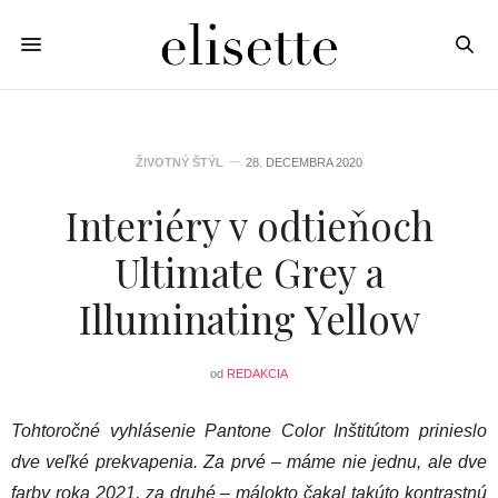
ŽIVOTNÝ ŠTÝL
28. DECEMBRA 2020
Interiéry v odtieňoch
Ultimate Grey a
Illuminating Yellow
od
REDAKCIA
Tohtoročné vyhlásenie Pantone Color Inštitútom prinieslo
dve veľké prekvapenia. Za prvé – máme nie jednu, ale dve
farby roka 2021, za druhé – málokto čakal takúto kontrastnú