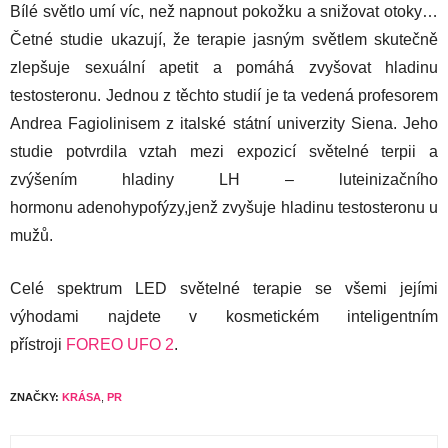
Bílé světlo umí víc, než napnout pokožku a snižovat otoky…
Četné studie ukazují, že terapie jasným světlem skutečně
zlepšuje sexuální apetit a pomáhá zvyšovat hladinu
testosteronu. Jednou z těchto studií je ta vedená profesorem
Andrea Fagiolinisem z italské státní univerzity Siena. Jeho
studie potvrdila vztah mezi expozicí světelné terpii a
zvýšením hladiny LH – luteinizačního
hormonu adenohypofýzy,jenž zvyšuje hladinu testosteronu u
mužů.
Celé spektrum LED světelné terapie se všemi jejími
výhodami najdete v kosmetickém inteligentním
přístroji
FOREO UFO 2
.
ZNAČKY:
KRÁSA
,
PR