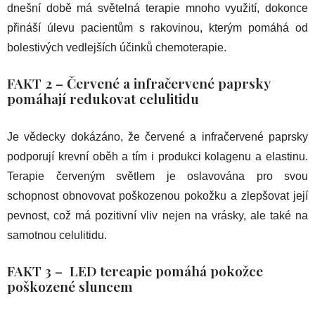
dnešní době má světelná terapie mnoho využití, dokonce
přináší úlevu pacientům s rakovinou, kterým pomáhá od
bolestivých vedlejších účinků chemoterapie.
FAKT 2 – Červené a infračervené paprsky
pomáhají redukovat celulitidu
Je vědecky dokázáno, že červené a infračervené paprsky
podporují krevní oběh a tím i produkci kolagenu a elastinu.
Terapie červeným světlem je oslavována pro svou
schopnost obnovovat poškozenou pokožku a zlepšovat její
pevnost, což má pozitivní vliv nejen na vrásky, ale také na
samotnou celulitidu.
FAKT 3 – LED tereapie pomáhá pokožce
poškozené sluncem