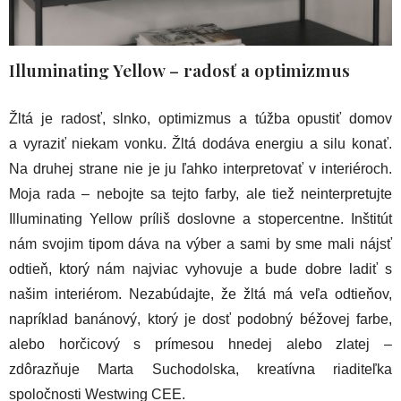
Illuminating Yellow – radosť a optimizmus
Žltá je radosť, slnko, optimizmus a túžba opustiť domov
a vyraziť niekam vonku. Žltá dodáva energiu a silu konať.
Na druhej strane nie je ju ľahko interpretovať v interiéroch.
Moja rada – nebojte sa tejto farby, ale tiež neinterpretujte
Illuminating Yellow príliš doslovne a stopercentne. Inštitút
nám svojim tipom dáva na výber a sami by sme mali nájsť
odtieň, ktorý nám najviac vyhovuje a bude dobre ladiť s
našim interiérom. Nezabúdajte, že žltá má veľa odtieňov,
napríklad banánový, ktorý je dosť podobný béžovej farbe,
alebo horčicový s prímesou hnedej alebo zlatej –
zdôrazňuje Marta Suchodolska, kreatívna riaditeľka
spoločnosti Westwing CEE.