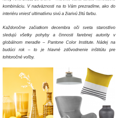
kombináciu. V nadväznosti na to Vám prezradíme, ako do
interiéru vniesť ultimatívnu sivú a žiarivú žltú farbu.
Každoročne začiatkom decembra oči sveta starostlivo
sledujú všetky pohyby a činnosti farebnej autority v
globálnom meradle – Pantone Color Institute. Nádej na
budúci rok – to je hlavné zdôvodnenie inštitútu pre
tohtoročné voľby.