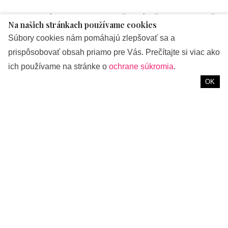
Ako sa správne starať o pokožku rúk či chodidiel počas
Na našich stránkach používame cookies
(nielen) chladného počasia? Nahliadnite na kúzelné účinky
Súbory cookies nám pomáhajú zlepšovať sa a
produktov anglickej značky Margaret Dabbs London, ktorú
prispôsobovať obsah priamo pre Vás. Prečítajte si viac ako
má v obľube aj britská kráľovská rodina. Užívajte si aj vy
ich používame na stránke o
ochrane súkromia
.
hebkú a zdravo pôsobiacu pokožku každý deň.
OK