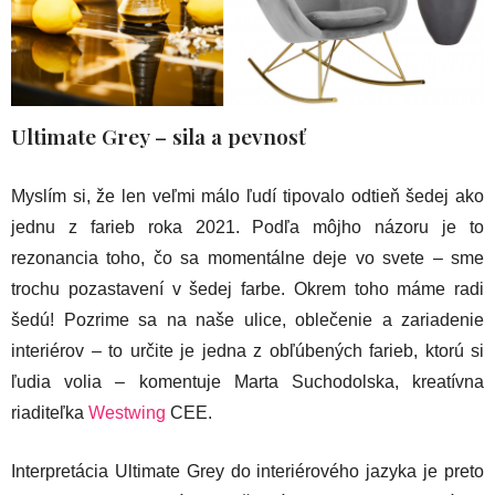
Ultimate Grey – sila a pevnosť
Myslím si, že len veľmi málo ľudí tipovalo odtieň šedej ako
jednu z farieb roka 2021. Podľa môjho názoru je to
rezonancia toho, čo sa momentálne deje vo svete – sme
trochu pozastavení v šedej farbe. Okrem toho máme radi
šedú! Pozrime sa na naše ulice, oblečenie a zariadenie
interiérov – to určite je jedna z obľúbených farieb, ktorú si
ľudia volia – komentuje Marta Suchodolska, kreatívna
riaditeľka
Westwing
CEE.
Interpretácia Ultimate Grey do interiérového jazyka je preto