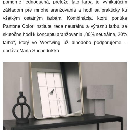
pomerne jednoduchá, pretože táto farba je vynikajúcim
základom pre mnohé aranžovania a hodí sa prakticky ku
všetkým ostatným farbám. Kombinácia, ktorú ponúka
Pantone Color Institute, teda neutrálnu a výraznú farbu, sa
skutočne hodí k konceptu aranžovania „80% neutrálna, 20%
farba“, ktorý vo Westwing už dlhodobo podporujeme –
dodáva Marta Suchodolska.