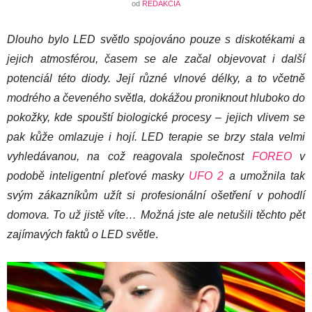
od
REDAKCIA
Dlouho bylo LED světlo spojováno pouze s diskotékami a
jejich atmosférou, časem se ale začal objevovat i další
potenciál této diody. Její různé vlnové délky, a to včetně
modrého a čeveného světla, dokážou proniknout hluboko do
pokožky, kde spouští biologické procesy – jejich vlivem se
pak kůže omlazuje i hojí. LED terapie se brzy stala velmi
vyhledávanou, na což reagovala společnost
FOREO
v
podobě inteligentní pleťové masky
UFO 2
a umožnila tak
svým zákazníkům užít si profesionální ošetření v pohodlí
domova. To už jistě víte… Možná jste ale netušili těchto pět
zajímavých faktů o LED světle
.