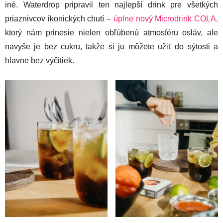
iné. Waterdrop pripravil ten najlepší drink pre všetkých
priaznivcov ikonických chutí –
úplne nový Microdrink COLA,
ktorý nám prinesie nielen obľúbenú atmosféru osláv, ale
navyše je bez cukru, takže si ju môžete užiť do sýtosti a
hlavne bez výčitiek.