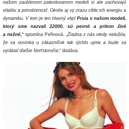
našom zaoblenom patentovanom modeli si ale zachovajú
vitalitu a prirodzenosť. Okolie aj vy zrazu cítite ich energiu a
dynamiku. V tom je ten hlavný vtip!
Prsia v našom modeli,
ktorý sme nazvali 22000, sú pevné a pritom živé
a nežné
,“
spomína Peřinová. „
Žiadna z nás vtedy netušila,
že sa novinka u zákazníčok tak rýchlo ujme a bude sa
vyrábať ďalšie štvrťstoročie
,“ dodáva.