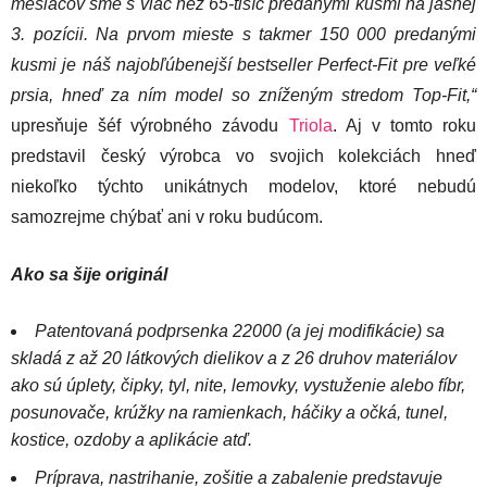
mesiacov sme s viac než 65-tisíc predanými kusmi na jasnej
3. pozícii. Na prvom mieste s takmer 150 000 predanými
kusmi je náš najobľúbenejší bestseller Perfect-Fit pre veľké
prsia, hneď za ním model so zníženým stredom Top-Fit,“
upresňuje šéf výrobného závodu
Triola
. Aj v tomto roku
predstavil český výrobca vo svojich kolekciách hneď
niekoľko týchto unikátnych modelov, ktoré nebudú
samozrejme chýbať ani v roku budúcom.
Ako sa šije originál
Patentovaná podprsenka 22000 (a jej modifikácie) sa
skladá z až 20 látkových dielikov a z 26 druhov materiálov
ako sú úplety, čipky, tyl, nite, lemovky, vystuženie alebo fíbr,
posunovače, krúžky na ramienkach, háčiky a očká, tunel,
kostice, ozdoby a aplikácie atď.
Príprava, nastrihanie, zošitie a zabalenie predstavuje