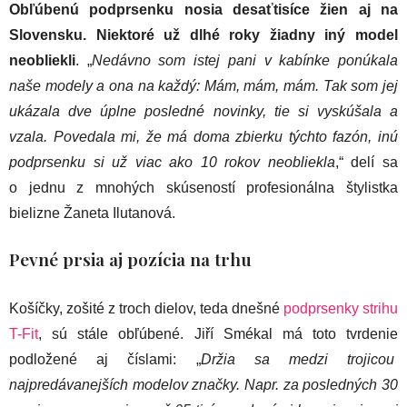
Obľúbenú podprsenku nosia desaťtisíce žien aj na
Slovensku. Niektoré už dlhé roky žiadny iný model
neobliekli
. „
Nedávno som istej pani v kabínke ponúkala
naše modely a ona na každý: Mám, mám, mám. Tak som jej
ukázala dve úplne posledné novinky, tie si vyskúšala a
vzala. Povedala mi, že má doma zbierku týchto fazón, inú
podprsenku si už viac ako 10 rokov neobliekla
,“ delí sa
o jednu z mnohých skúseností profesionálna štylistka
bielizne Žaneta Ilutanová.
Pevné prsia aj pozícia na trhu
Košíčky, zošité z troch dielov, teda dnešné
podprsenky strihu
T-Fit
, sú stále obľúbené. Jiří Smékal má toto tvrdenie
podložené aj číslami: „
Držia sa medzi trojicou
najpredávanejších modelov značky. Napr. za posledných 30