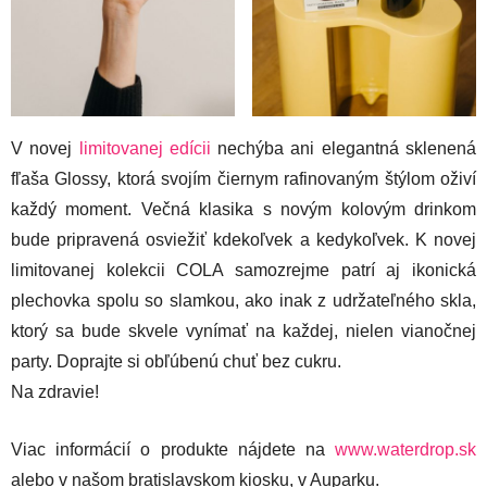
V novej
limitovanej edícii
nechýba ani elegantná sklenená
fľaša Glossy, ktorá svojím čiernym rafinovaným štýlom oživí
každý moment. Večná klasika s novým kolovým drinkom
bude pripravená osviežiť kdekoľvek a kedykoľvek. K novej
limitovanej kolekcii COLA samozrejme patrí aj ikonická
plechovka spolu so slamkou, ako inak z udržateľného skla,
ktorý sa bude skvele vynímať na každej, nielen vianočnej
party. Doprajte si obľúbenú chuť bez cukru.
Na zdravie!
Viac informácií o produkte nájdete na
www.waterdrop.sk
alebo v našom bratislavskom kiosku, v Auparku.