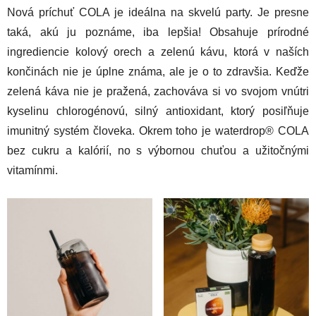
Nová príchuť COLA je ideálna na skvelú party. Je presne
taká, akú ju poznáme, iba lepšia! Obsahuje prírodné
ingrediencie kolový orech a zelenú kávu, ktorá v naších
končinách nie je úplne známa, ale je o to zdravšia. Keďže
zelená káva nie je pražená, zachováva si vo svojom vnútri
kyselinu chlorogénovú, silný antioxidant, ktorý posiľňuje
imunitný systém človeka. Okrem toho je waterdrop® COLA
bez cukru a kalórií, no s výbornou chuťou a užitočnými
vitamínmi.