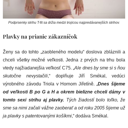
Podprsenky strihu T-fit sa držia medzi trojicou najpredávanejších strihov.
Plavky na prianie zákazníčok
Ženy sa do tohto „zaobleného modelu“ doslova zbláznili a
chceli všetky možné veľkosti. Jedna z prvých na trhu bola
vtedy najžiadanejšia veľkosť C75. „
Ale dnes by sme si s ňou
skutočne nevystačili
,“ doplňuje Jiří Smékal, vedúci
výrobného závodu Triola v Hornom Jiřetíně. „
Dnes šijeme
od veľkosti B po G a H a okrem bielizne chceli dámy v
tomto sexi strihu aj plavky.
Tých žiadostí bolo toľko, že
sme sa nimi začali vážne zaoberať a od roku 2005 šijeme už
ja plavky s patentovanými košíkmi
,“ dodáva Smékal.