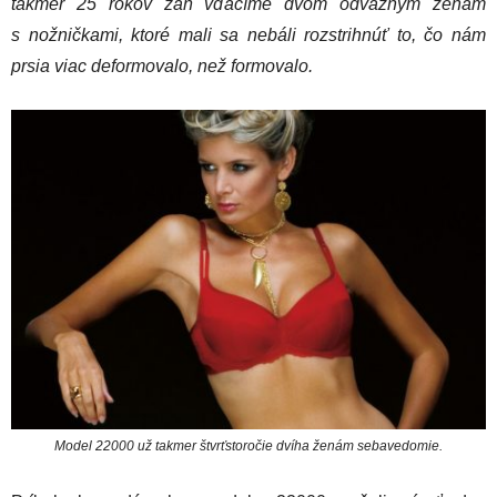
takmer 25 rokov zaň vďačíme dvom odvážnym ženám
s nožničkami, ktoré mali sa nebáli rozstrihnúť to, čo nám
prsia viac deformovalo, než formovalo.
Model 22000 už takmer štvrťstoročie dvíha ženám sebavedomie.