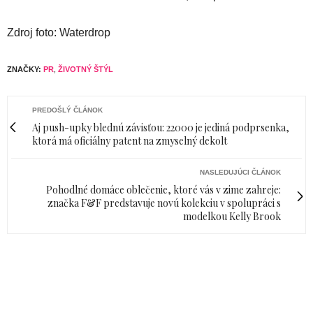
Zdroj foto: Waterdrop
ZNAČKY:
PR
,
ŽIVOTNÝ ŠTÝL
PREDOŠLÝ ČLÁNOK
Aj push-upky blednú závisťou: 22000 je jediná podprsenka,
ktorá má oficiálny patent na zmyselný dekolt
NASLEDUJÚCI ČLÁNOK
Pohodlné domáce oblečenie, ktoré vás v zime zahreje:
značka F&F predstavuje novú kolekciu v spolupráci s
modelkou Kelly Brook