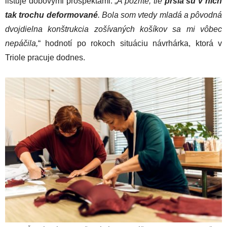
listuje dobovými prospektami. „
A pozrite, tie
prsia sú v nich
tak trochu deformované
. Bola som vtedy mladá a pôvodná
dvojdielna konštrukcia zošívaných košíkov sa mi vôbec
nepáčila,
“ hodnotí po rokoch situáciu návrhárka, ktorá v
Triole pracuje dodnes.