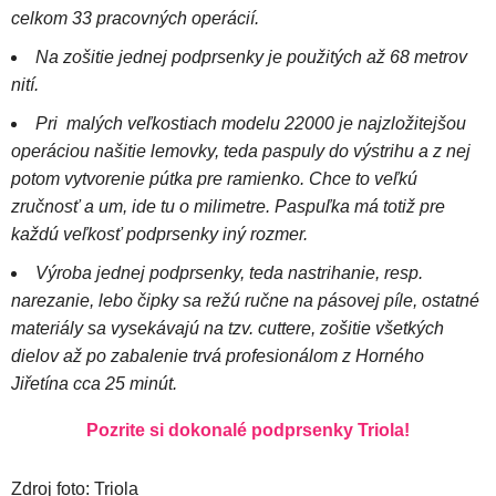
celkom 33 pracovných operácií.
Na zošitie jednej podprsenky je použitých až 68 metrov
nití.
Pri malých veľkostiach modelu 22000 je najzložitejšou
operáciou našitie lemovky, teda paspuly do výstrihu a z nej
potom vytvorenie pútka pre ramienko. Chce to veľkú
zručnosť a um, ide tu o milimetre. Paspuľka má totiž pre
každú veľkosť podprsenky iný rozmer.
Výroba jednej podprsenky, teda nastrihanie, resp.
narezanie, lebo čipky sa režú ručne na pásovej píle, ostatné
materiály sa vysekávajú na tzv. cuttere, zošitie všetkých
dielov až po zabalenie trvá profesionálom z Horného
Jiřetína cca 25 minút.
Pozrite si dokonalé podprsenky Triola!
Zdroj foto: Triola