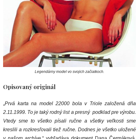
Legendárny model vo svojich začiatkoch.
Opisovaný originál
„
Prvá karta na model 22000 bola v Triole založená dňa
2.11.1999. To je taký rodný list a presný podklad pre výrobu.
Vtedy sme to všetko písali ručne a všetky veľkosti sme
kreslili a rozkresľovali tiež ručne. Dodnes je všetko uložené
v našom archíve
,“ vyhľadáva dokument Dana Čermáková.