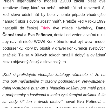
Príbeh legendárneho modelu 22000 začali písať dve
kreatívne dámy, ktoré sa nebáli odstrihnúť od konvencií. Aj
keď slovo odstrihnúť by bolo v tomto prípade vhodnejšie
nahradiť skôr slovom „rozstrihnúť“. Pretože keď v roku 1999
nastúpili do českej
Trioly
dve mladé návrhárky,
Dana
Čermáková a Eva Peřinová
, dostali od vedenia voľnú ruku,
aby navrhli niečo WOW! Konkrétne to mal byť wow! model
podprsenky, ktorý by obstál v dravej konkurencii svetových
značiek. Tie sa v 90-tych rokoch snažili dobyť a ovládnuť
zrazu objavený český a slovenský trh.
„
Keď si prelistujete vtedajšie katalógy, všimnete si, že na
trhu boli najčastejšie tri fazóny podprseniek. Nevystužené,
ďalej vystužené push-up s hladkými košíkmi pre malé prsia
a podprsenky s kosticami a tenko vystuženými košíkmi. A tie
sa vtedy šili len z dvoch dielov
,“ hovorí Eva Peřinová a