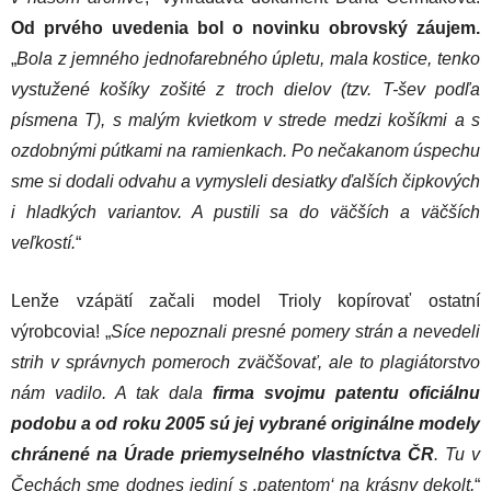
Od prvého uvedenia bol o novinku obrovský záujem.
„
Bola z jemného jednofarebného úpletu, mala kostice, tenko
vystužené košíky zošité z troch dielov (tzv. T-šev podľa
písmena T), s malým kvietkom v strede medzi košíkmi a s
ozdobnými pútkami na ramienkach. Po nečakanom úspechu
sme si dodali odvahu a vymysleli desiatky ďalších čipkových
i hladkých variantov. A pustili sa do väčších a väčších
veľkostí.
“
Lenže vzápätí začali model Trioly kopírovať ostatní
výrobcovia! „
Síce nepoznali presné pomery strán a nevedeli
strih v správnych pomeroch zväčšovať, ale to plagiátorstvo
nám vadilo. A tak dala
firma svojmu patentu oficiálnu
podobu a od roku 2005 sú jej vybrané originálne modely
chránené na Úrade priemyselného vlastníctva ČR
. Tu v
Čechách sme dodnes jediní s ‚patentom‘ na krásny dekolt,
“