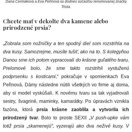
Dana Čermáková a Eva Peřinová sú dodnes súčasťou renomovanej značky
Triola.
Chcete mať v dekolte dva kamene alebo
prirodzené prsia?
„
Zobrala som nožničky a ten spodný diel som rozstrihla na
dva kusy. Samozrejme, musíte tušiť, ako na to. S kolegyňou
Danou sme ich potom vypracovali do krásne guľatého tvaru.
Prelomové bolo, že sme takto rozstrihli vystuženú
podprsenku s kosticami
,“ pokračuje v spomienkach Eva
Peřinová. Dámy následne nútili všetkých vo firme aj doma,
aby si model vyskúšali. K novému tvaru sa tak vyjadrovali
sestry, švagriné, maminky, kamarátky. Po úpravách vznikla
fazóna, ktorá
prsia krásne zaoblila a vytvorila ich
prirodzený tvar
. Bolo to proste SEXI! „
V push-upke vám
totiž prsia „skamenejú“, vyzerajú ako dva neživé kusy. V