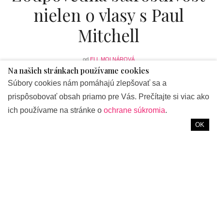
nielen o vlasy s Paul
Mitchell
od
ELL MOLNÁROVÁ
Na našich stránkach používame cookies
Súbory cookies nám pomáhajú zlepšovať sa a
Čo majú spoločné vlasy a ochrana prírody? Možno viac ako
prispôsobovať obsah priamo pre Vás. Prečítajte si viac ako
si myslíte.
ich používame na stránke o
ochrane súkromia
.
Americká značka Paul Mitchell, ktorá vyrába profesionálne
OK
produkty pre šetrnú starostlivosť o vlasy, totiž nie je
lahostajná ani voči prírode a prispieva veľkým dielom k
ochrane vodných tokov a pralesov. Svoje obaly ale i
produkty tvorí s dôrazom na udržateľnosť, tak aby bolo
všetko v súlade s prírodou ale i potrebami, ktoré sú v
starostlivosti o vlasy nevyhnutné.