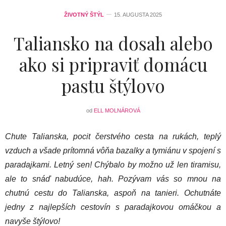
ŽIVOTNÝ ŠTÝL
15. AUGUSTA 2025
Taliansko na dosah alebo
ako si pripraviť domácu
pastu štýlovo
od
ELL MOLNÁROVÁ
Chute Talianska, pocit čerstvého cesta na rukách, teplý
vzduch a všade prítomná vôňa bazalky a tymiánu v spojení s
paradajkami. Letný sen! Chýbalo by možno už len tiramisu,
ale to snáď nabudúce, hah. Pozývam vás so mnou na
chutnú cestu do Talianska, aspoň na tanieri. Ochutnáte
jedny z najlepších cestovín s paradajkovou omáčkou a
navyše štýlovo!