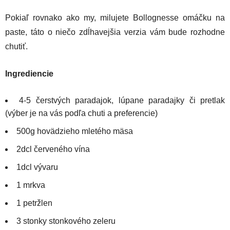
Pokiaľ rovnako ako my, milujete Bollognesse omáčku na
paste, táto o niečo zdĺhavejšia verzia vám bude rozhodne
chutiť.
Ingrediencie
4-5 čerstvých paradajok, lúpane paradajky či pretlak
(výber je na vás podľa chuti a preferencie)
500g hovädzieho mletého mäsa
2dcl červeného vína
1dcl vývaru
1 mrkva
1 petržlen
3 stonky stonkového zeleru