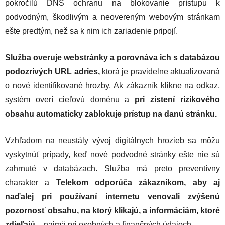
pokročilú DNS ochranu na blokovanie prístupu k
podvodným, škodlivým a neovereným webovým stránkam
ešte predtým, než sa k nim ich zariadenie pripojí.
Služba overuje webstránky a porovnáva ich s databázou
podozrivých URL adries,
ktorá je pravidelne aktualizovaná
o nové identifikované hrozby. Ak zákazník klikne na odkaz,
systém overí cieľovú doménu a
pri zistení rizikového
obsahu automaticky zablokuje prístup na danú stránku.
Vzhľadom na neustály vývoj digitálnych hrozieb sa môžu
vyskytnúť prípady, keď nové podvodné stránky ešte nie sú
zahrnuté v databázach. Služba má preto preventívny
charakter a
Telekom odporúča zákazníkom, aby aj
naďalej pri používaní internetu venovali zvýšenú
pozornosť obsahu, na ktorý klikajú, a informáciám, ktoré
zdieľajú
– najmä pri osobných a finančných údajoch.