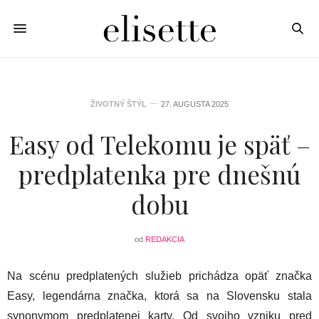
ŽIVOTNÝ ŠTÝL
27. AUGUSTA 2025
Easy od Telekomu je späť –
predplatenka pre dnešnú
dobu
od
REDAKCIA
Na scénu predplatených služieb prichádza opäť značka
Easy, legendárna značka, ktorá sa na Slovensku stala
synonymom predplatenej karty. Od svojho vzniku pred