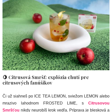
🍋 Citrusová Smršť: explózia chutí pre
citrusových fanúšikov
Či už siahneš po ICE TEA LEMON, sviežom LEMON alebo
mrazivo lahodnom FROSTED LIME, s
Citrusovou
Smršťou
nikdy neurobíš krok vedľa. Príprava je blesková a