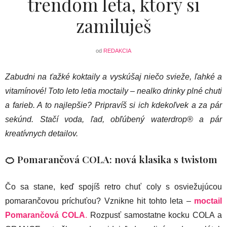
trendom leta, ktorý si
zamiluješ
od
REDAKCIA
Zabudni na ťažké koktaily a vyskúšaj niečo svieže, ľahké a
vitamínové! Toto leto letia moctaily – nealko drinky plné chuti
a farieb. A to najlepšie? Pripravíš si ich kdekoľvek a za pár
sekúnd. Stačí voda, ľad, obľúbený waterdrop® a pár
kreatívnych detailov.
🍊 Pomarančová COLA: nová klasika s twistom
Čo sa stane, keď spojíš retro chuť coly s osviežujúcou
pomarančovou príchuťou? Vznikne hit tohto leta –
moctail
Pomarančová COLA
.
Rozpusť samostatne kocku COLA a