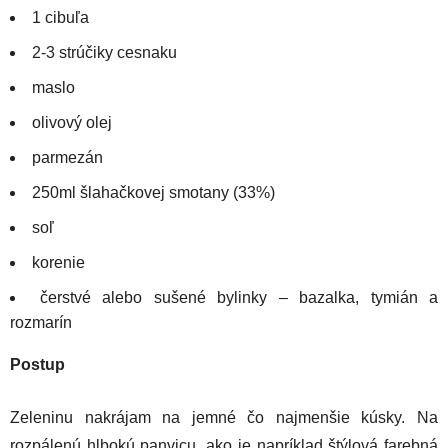
1 cibuľa
2-3 strúčiky cesnaku
maslo
olivový olej
parmezán
250ml šlahačkovej smotany (33%)
soľ
korenie
čerstvé alebo sušené bylinky – bazalka, tymián a
rozmarín
Postup
Zeleninu nakrájam na jemné čo najmenšie kúsky. Na
rozpálenú hlbokú panvicu, ako je napríklad štýlová farebná