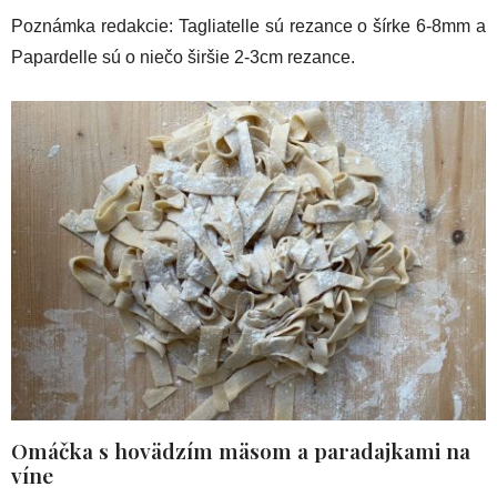
Poznámka redakcie: Tagliatelle sú rezance o šírke 6-8mm a
Papardelle sú o niečo širšie 2-3cm rezance.
Omáčka s hovädzím mäsom a paradajkami na
víne