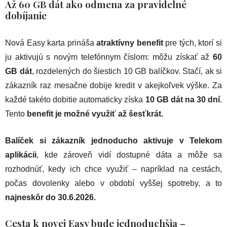
Až 60 GB dát ako odmena za pravidelné
dobíjanie
Nová Easy karta prináša
atraktívny benefit
pre tých, ktorí si
ju aktivujú s novým telefónnym číslom: môžu získať až
60
GB dát
, rozdelených do šiestich 10 GB balíčkov. Stačí, ak si
zákazník raz mesačne dobije kredit v akejkoľvek výške. Za
každé takéto dobitie automaticky získa
10 GB dát na 30 dní
.
Tento
benefit je možné využiť až šesťkrát.
Balíček si zákazník jednoducho aktivuje v Telekom
aplikácii
, kde zároveň vidí dostupné dáta a môže sa
rozhodnúť, kedy ich chce využiť – napríklad na cestách,
počas dovolenky alebo v období vyššej spotreby, a to
najneskôr do 30.6.2026.
Cesta k novej Easy bude jednoduchšia –