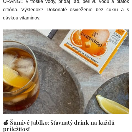
ORANGE v troške vody, pridaj ľad, perlivú vodu a plátok
citróna. Výsledok? Dokonalé osvieženie bez cukru a s
dávkou vitamínov.
🍏 Šumivé Jablko: šťavnatý drink na každú
príležitosť