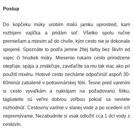
Postup
Do kopčeku múky urobím malú jamku uprostred, kam
rozbijem vajíčka a pridám soľ. Všetko spolu ručne
premiešam a miesim až do chvíle, kým cesto nie je dokonale
spojené. Spoznáte to podľa jemne žltej farby bez škvŕn od
vajec či hrudiek múky. Miesenie rukami cesto prirodzene
otepľuje, spája a zmäkčuje, zavďačíte sa mu tak viac ako pri
použití mixéru. Hotové cesto necháme odpočinúť aspoň 30-
60minút zabalené v potravinárskej fólii. Tesne pred varením
si cesto vyvaľkám a nakrájam na požadovanú šírku,
tagliatelle sú veľmi dobrou voľbou pokiaľ sa neviete
rozhodnúť. Cestoviny varíme v slanej vode a po scedení ich
nepremývame. Nezabudnite si vsak odložiť cca 1 dcl vody z
cestovín.