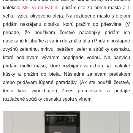
kolekcia
MEDA od Fabini
, pridám cca za orech masla a 1
veľkú lyžicu olivového oleja. Na roztopene maslo s olejom
pridám nakrájanú cibuľku, ktorú pražím do priesvitna. (V
prípade, že používam čerstvé paradajky pridám ich
nasekané k cibuľke a varím do zmäknutia.) Pridám postupne
zvyšnú zeleninu, mrkvu, petržlen, zeler a strúčiky cesnaku,
ktoré podlievam vývarom poprípade vodou. Na panvicu
pridám melté mäso, ktoré rozbíjam varechou na malinké
kúsky a pražím do biela. Následne zalievam pretlakom
alebo pridávam lúpané paradajky. (Ak ste použili čerstvé,
tento krok vynechajte.) Zmes premiešajte a pridajte
roztlačené strúčiky cesnaku spolu s vínom.