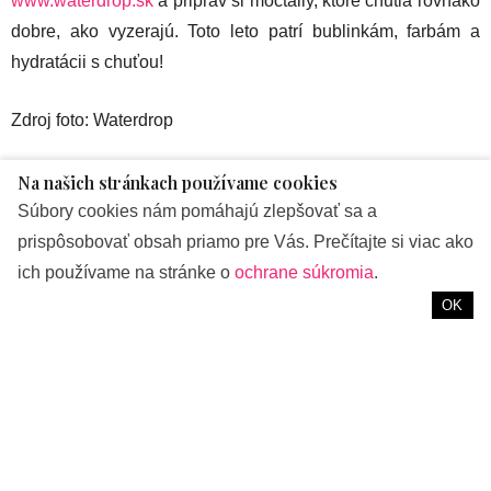
www.waterdrop.sk
a priprav si moctaily, ktoré chutia rovnako
dobre, ako vyzerajú. Toto leto patrí bublinkám, farbám a
hydratácii s chuťou!
Zdroj foto: Waterdrop
ZNAČKY:
PR
,
ŽIVOTNÝ ŠTÝL
Na našich stránkach používame cookies
Súbory cookies nám pomáhajú zlepšovať sa a
prispôsobovať obsah priamo pre Vás. Prečítajte si viac ako
PREDOŠLÝ ČLÁNOK
Päť tipov pre dokonalé nohy v sandálkach aj šortkách
ich používame na stránke o
ochrane súkromia
.
OK
NASLEDUJÚCI ČLÁNOK
Taliansko na dosah alebo ako si pripraviť domácu pastu
štýlovo