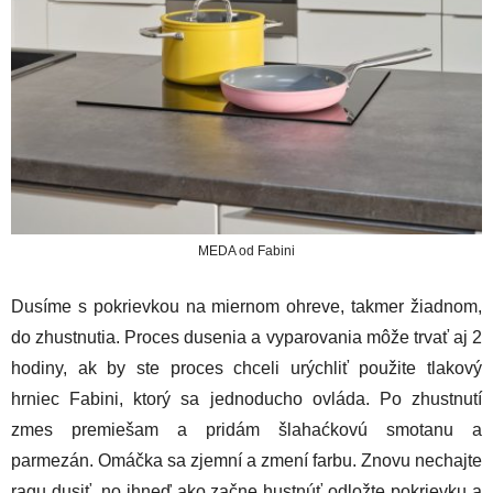
MEDA od Fabini
Dusíme s pokrievkou na miernom ohreve, takmer žiadnom,
do zhustnutia. Proces dusenia a vyparovania môže trvať aj 2
hodiny, ak by ste proces chceli urýchliť použite tlakový
hrniec Fabini, ktorý sa jednoducho ovláda. Po zhustnutí
zmes premiešam a pridám šlahaćkovú smotanu a
parmezán. Omáčka sa zjemní a zmení farbu. Znovu nechajte
ragu dusiť, no ihneď ako začne hustnúť odložte pokrievku a