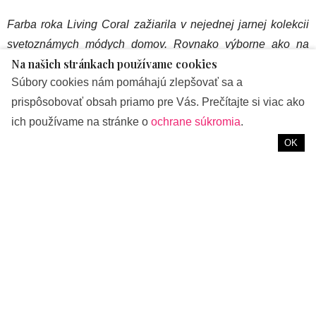
Farba roka Living Coral zažiarila v nejednej jarnej kolekcii
svetoznámych módych domov. Rovnako výborne ako na
Na našich stránkach používame cookies
modelkách ale vyzerá aj v interiéri. Inšpirujte sa, ako môže
Súbory cookies nám pomáhajú zlepšovať sa a
farba roka 2019, ktorá reprezentuje fúziu moderného života,
prispôsobovať obsah priamo pre Vás. Prečítajte si viac ako
oživiť váš domov.
ich používame na stránke o
ochrane súkromia
.
OK