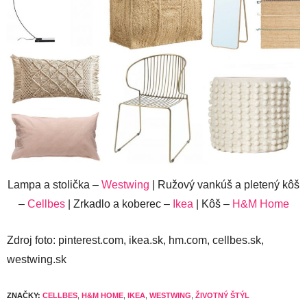
Lampa a stolička –
Westwing
| Ružový vankúš a pletený kôš
–
Cellbes
| Zrkadlo a koberec –
Ikea
| Kôš –
H&M Home
Zdroj foto: pinterest.com, ikea.sk, hm.com, cellbes.sk,
westwing.sk
ZNAČKY:
CELLBES
,
H&M HOME
,
IKEA
,
WESTWING
,
ŽIVOTNÝ ŠTÝL