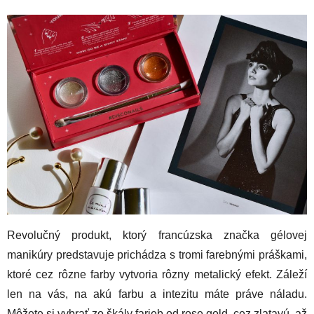
Revolučný produkt, ktorý francúzska značka gélovej
manikúry predstavuje prichádza s tromi farebnými práškami,
ktoré cez rôzne farby vytvoria rôzny metalický efekt. Záleží
len na vás, na akú farbu a intezitu máte práve náladu.
Môžete si vybrať zo škály farieb od rose gold, cez zlatavú, až