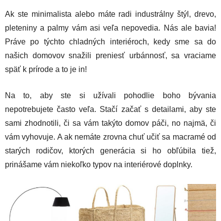
Ak ste minimalista alebo máte radi industrálny štýl, drevo,
pleteniny a palmy vám asi veľa nepovedia. Nás ale bavia!
Práve po týchto chladných interiéroch, kedy sme sa do
našich domovov snažili preniesť urbánnosť, sa vraciame
späť k prírode a to je in!
Na to, aby ste si užívali pohodlie boho bývania
nepotrebujete často veľa. Stačí začať s detailami, aby ste
sami zhodnotili, či sa vám takýto domov páči, no najmä, či
vám vyhovuje. A ak nemáte zrovna chuť učiť sa macramé od
starých rodičov, ktorých generácia si ho obľúbila tiež,
prinášame vám niekoľko typov na interiérové doplnky.