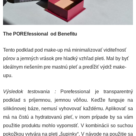
The POREfessional od Benefitu
Tento podklad pod make-up má minimalizovať viditeľnosť
pórov a jemných vrások pre hladký vzhľad pleti. Mal by byť
ideálnym riešením pre mastnú pleť a predĺžiť výdrž make-
upu.
Výsledok testovania :
Porefessional je transparentný
podklad s príjemnou, jemnou vôňou. Keďže funguje na
silikónovej báze, nemusí vyhovovať každému. Aplikovať sa
má na čistú a hydratovanú pleť, v inom prípade by sa vám
použitie produktu mohlo vypomstiť. V kombinácii so suchou
pokožkou vytvára na pleti „šupinky“. V návode na použitie sa