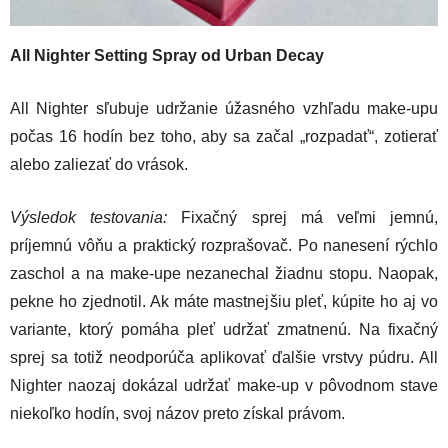
All Nighter Setting Spray od Urban Decay
All Nighter sľubuje udržanie úžasného vzhľadu make-upu
počas 16 hodín bez toho, aby sa začal „rozpadať“, zotierať
alebo zaliezať do vrások.
Výsledok testovania:
Fixačný sprej má veľmi jemnú,
príjemnú vôňu a praktický rozprašovač. Po nanesení rýchlo
zaschol a na make-upe nezanechal žiadnu stopu. Naopak,
pekne ho zjednotil. Ak máte mastnejšiu pleť, kúpite ho aj vo
variante, ktorý pomáha pleť udržať zmatnenú. Na fixačný
sprej sa totiž neodporúča aplikovať ďalšie vrstvy púdru. All
Nighter naozaj dokázal udržať make-up v pôvodnom stave
niekoľko hodín, svoj názov preto získal právom.