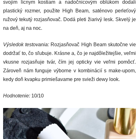
svojim lícnym kostiam a nadočnicovým oblúkom dodali
plastický rozmer, použite High Beam, saténovo perleťový
ružový tekutý rozjasňovač. Dodá pleti žiarivý lesk. Skvelý je
na deň, aj na noc.
Výsledok testovania:
Rozjasňovač High Beam skutočne vie
dodržať to, čo sľubuje. Krásne a, čo je najdôležitejšie, veľmi
vkusne rozjasňuje tvár, čím jej opticky vie veľmi pomôcť.
Zároveň nám funguje výborne v kombinácií s make-upom,
kedy doň kvapku primiešavame pre svieži dewy look.
Hodnotenie:
10/10