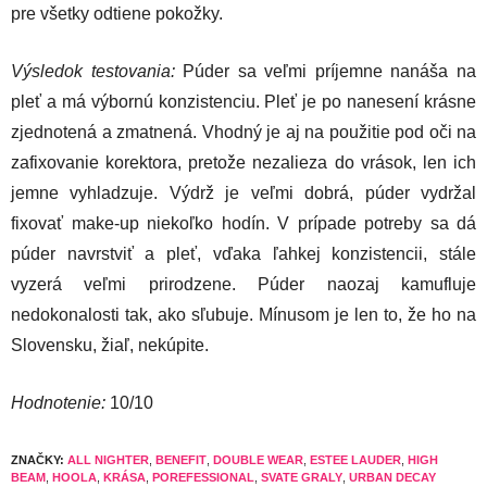
pre všetky odtiene pokožky.
Výsledok testovania:
Púder sa veľmi príjemne nanáša na
pleť a má výbornú konzistenciu. Pleť je po nanesení krásne
zjednotená a zmatnená. Vhodný je aj na použitie pod oči na
zafixovanie korektora, pretože nezalieza do vrások, len ich
jemne vyhladzuje. Výdrž je veľmi dobrá, púder vydržal
fixovať make-up niekoľko hodín. V prípade potreby sa dá
púder navrstviť a pleť, vďaka ľahkej konzistencii, stále
vyzerá veľmi prirodzene. Púder naozaj kamufluje
nedokonalosti tak, ako sľubuje. Mínusom je len to, že ho na
Slovensku, žiaľ, nekúpite.
Hodnotenie:
10/10
ZNAČKY:
ALL NIGHTER
,
BENEFIT
,
DOUBLE WEAR
,
ESTEE LAUDER
,
HIGH
BEAM
,
HOOLA
,
KRÁSA
,
POREFESSIONAL
,
SVATE GRALY
,
URBAN DECAY