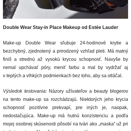
Double Wear Stay-in Place Makeup od Estée Lauder
Make-up Double Wear sľubuje 24-hodinové krytie a
bezchybný, zjednotený a prirodzený vzhľad pleti. Má matný
finiš a strednú až vysokú krycou schopnosť. Navyše by
nemal upchávať póry, meniť farbu a mal by vydržať aj
v teplých a vlhkých podmienkach bez toho, aby sa otláčal.
Výsledok testovania:
Názory užívateľov a beauty blogerov
na tento make-up sa rozchádzajú. Niektorých jeho krycia
schopnosť pozitívne prekvapí, pre iných je, naopak,
nedostačujúca. Make-up má hutnú konzistenciu a podľa
mojej osobnej skúsenosti pôsobí na tvári ako „maska“ už pri