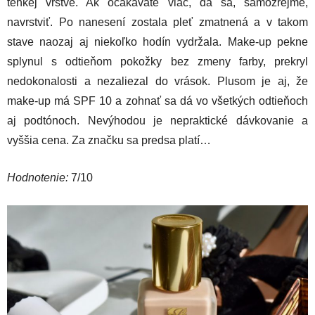
tenkej vrstve. Ak očakávate viac, dá sa, samozrejme,
navrstviť. Po nanesení zostala pleť zmatnená a v takom
stave naozaj aj niekoľko hodín vydržala. Make-up pekne
splynul s odtieňom pokožky bez zmeny farby, prekryl
nedokonalosti a nezaliezal do vrások. Plusom je aj, že
make-up má SPF 10 a zohnať sa dá vo všetkých odtieňoch
aj podtónoch. Nevýhodou je nepraktické dávkovanie a
vyššia cena. Za značku sa predsa platí…
Hodnotenie:
7/10