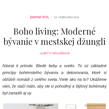
ŽIVOTNÝ ŠTÝL
24. FEBRUÁRA 2019
Boho living: Moderné
bývanie v mestskej džungli
od
BETTY MOLNÁROVÁ
Návrat k prírode. Bledé farby a svetlo. To sú základné
princípy bohémského bývania a dekorovania, ktoré si
obľúbili nomádi z celého sveta. Viete ako na to? Ukážeme
vám, že stačí málo, aby ste si pohodlný a štýlový bohémsky
byt zariadili aj vy.