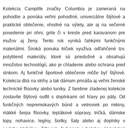
Kolekcia Camplife značky Columbia je zameraná na
pohodlie a ponúka veľmi pohodlné, univerzálne štýlové a
praktické oblečenie, vhodné na výlety, ale aj na večerné
posedenie pri ohni, grile či v kresle pred karavanom pre
mužov aj ženy. Tento rok vyniká ľahkými funkčnými
materiálmi. Široká ponuka tričiek využíva odľahčené tzv.
polyblend materiály, ktoré sú priedušné a obsahujú
množstvo technológií, ako je chladenie alebo ochrana pred
slnkom. Aj funkčné športové oblečenie môže byť štýlové.
Kolekcia dbá na strihy a tak dámam prináša aj veľmi ženské
technické flísovky alebo tuniky. Z farebne zladenej kolekcie
zostavíte štýlový outfit s doplnkami od hlavy po päty. Od
funkčných nepremokavých búnd a vetroviek po mikiny,
mäkké šerpa flísovky, teplákové súpravy, tričká, dámske
topy, nohavice, legíny, šortky, šaty alebo aj doplnky v