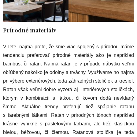
Prírodné materiály
V lete, najmä preto, že sme viac spojený s prírodou máme
tendenciu preferovať prírodné materiály ako je napríklad
bambus, či ratan. Najmä ratan je v prípade nábytku veľmi
obľúbený nakoľko je odolný a trvácny. Využívame ho najmä
pri výbere exteriérových, teda záhradných stoličiek a kresiel.
Ratan však veľmi dobre vyzerá aj interiérových stoličkách,
ktorým v kombinácii s látkou, či kovom dodá nevídaný
šmrnc. Aktuálne trendy preferujú tiež spájanie ratanu
s farebnými látkami. Ratan v prírodných tónoch napríklad
krásne vynikne s pastelovými farbami, ale tiež klasickou
bielou, béžovou, či čiernou. Ratanová stolička je teda