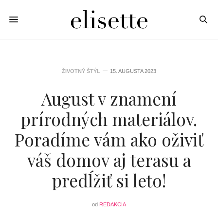
ŽIVOTNÝ ŠTÝL
15. AUGUSTA 2023
August v znamení
prírodných materiálov.
Poradíme vám ako oživiť
váš domov aj terasu a
predĺžiť si leto!
od
REDAKCIA