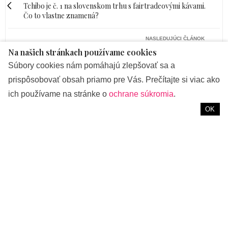
Tchibo je č. 1 na slovenskom trhu s fairtradeovými kávami.
Čo to vlastne znamená?
NASLEDUJÚCI ČLÁNOK
August v znamení prírodných materiálov. Poradíme vám
Na našich stránkach používame cookies
ako oživiť váš domov aj terasu a predĺžiť si leto!
Súbory cookies nám pomáhajú zlepšovať sa a
prispôsobovať obsah priamo pre Vás. Prečítajte si viac ako
ich používame na stránke o
ochrane súkromia
.
OK
ŽIVOTNÝ ŠTÝL
31. JÚLA 2023
Tchibo je č. 1 na
slovenskom trhu s
fairtradeovými kávami. Čo