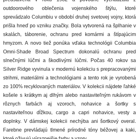
outdoorového oblečenia vojenského štýlu, ktoré
sprevádzalo Columbiu v období druhej svetovej vojny, ktorá
prišla hneď po vzniku značky. Bola vytvorená na šplhanie v
skalách, táborenie, ochranu pred komármi a štípajúcim
hmyzom. A novo tiež ponúka vďaka technológii Columbia
Omni-Shade Broad Spectrum dokonalú ochranu pred
slnečnými lúčmi a škodlivými lúčmi. Počas 40 rokov sa
Silver Ridge vyvinula v modernú kolekciu s prepracovanými
strihmi, materiálmi a technológiami a tento rok je vyrobená
zo 100% recyklovaných materiálov. V kolekcii nájdete ľahké
košele s krátkym aj dlhým alebo nastaviteľným rukávom v
rôznych farbách aj vzoroch, nohavice a šortky s
nastaviteľnou dĺžkou, cargo a capri nohavice, vesty a
doplnky. V dámskej kolekcii nechýba ani šortkový overal.
Farebne prevládajú tlmené prírodné tóny béžovej a kaki,
ktoré oživujú výraznejšie farby a vzory.