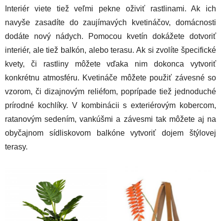
Interiér viete tiež veľmi pekne oživiť rastlinami. Ak ich
navyše zasadíte do zaujímavých kvetináčov, domácnosti
dodáte nový nádych. Pomocou kvetín dokážete dotvoriť
interiér, ale tiež balkón, alebo terasu. Ak si zvolíte špecifické
kvety, či rastliny môžete vďaka nim dokonca vytvoriť
konkrétnu atmosféru. Kvetináče môžete použiť závesné so
vzorom, či dizajnovým reliéfom, poprípade tiež jednoduché
prírodné kochlíky. V kombinácii s exteriérovým kobercom,
ratanovým sedením, vankúšmi a závesmi tak môžete aj na
obyčajnom sídliskovom balkóne vytvoriť dojem štýlovej
terasy.