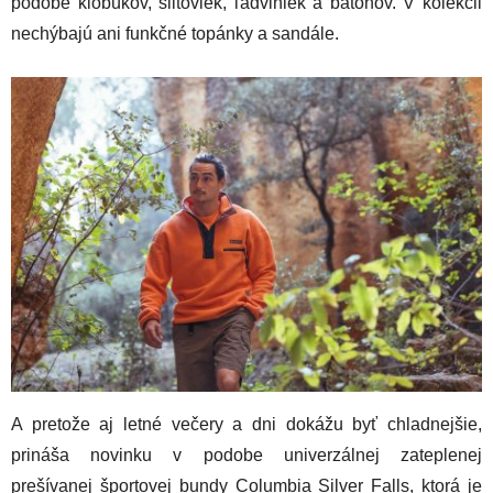
podobe klobúkov, šiltoviek, ľadviniek a batohov. V kolekcii
nechýbajú ani funkčné topánky a sandále.
A pretože aj letné večery a dni dokážu byť chladnejšie,
prináša novinku v podobe univerzálnej zateplenej
prešívanej športovej bundy Columbia Silver Falls, ktorá je