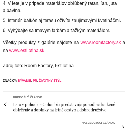
V lete je v prípade materiálov obľúbený ratan, ľan, juta
a bavlna.
Interiér, balkón aj terasu oživíte zaujímavými kvetináčmi.
Vyhýbajte sa tmavým farbám a ťažkým materiálom.
Všetky produkty z galérie nájdete na
www.roomfactory.sk
a
na
www.estilofina.sk
Zdroj foto: Room Factory, Estilofina
ZNAČKY:
BÝVANIE
,
PR
,
ŽIVOTNÝ ŠTÝL
PREDOŠLÝ ČLÁNOK
Leto v pohode – Columbia predstavuje pohodlné funkčné
oblečenie a doplnky na letné cesty za dobrodružstvo
NASLEDUJÚCI ČLÁNOK