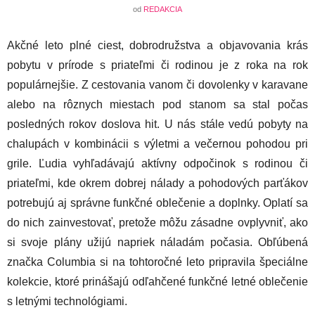
od
REDAKCIA
Akčné leto plné ciest, dobrodružstva a objavovania krás
pobytu v prírode s priateľmi či rodinou je z roka na rok
populárnejšie. Z cestovania vanom či dovolenky v karavane
alebo na rôznych miestach pod stanom sa stal počas
posledných rokov doslova hit. U nás stále vedú pobyty na
chalupách v kombinácii s výletmi a večernou pohodou pri
grile. Ľudia vyhľadávajú aktívny odpočinok s rodinou či
priateľmi, kde okrem dobrej nálady a pohodových parťákov
potrebujú aj správne funkčné oblečenie a doplnky. Oplatí sa
do nich zainvestovať, pretože môžu zásadne ovplyvniť, ako
si svoje plány užijú napriek náladám počasia. Obľúbená
značka Columbia si na tohtoročné leto pripravila špeciálne
kolekcie, ktoré prinášajú odľahčené funkčné letné oblečenie
s letnými technológiami.