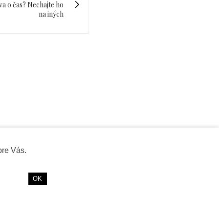
va o čas? Nechajte ho
na iných
ravíte
pre Vás.
OK
inky a večer si oddýchnete