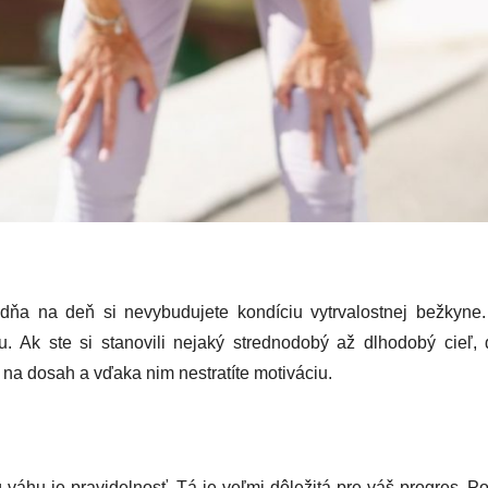
dňa na deň si nevybudujete kondíciu vytrvalostnej bežkyne
. Ak ste si stanovili nejaký strednodobý až dlhodobý cieľ, 
 na dosah a vďaka nim nestratíte motiváciu.
 váhu je pravidelnosť. Tá je veľmi dôležitá pre váš progres. 