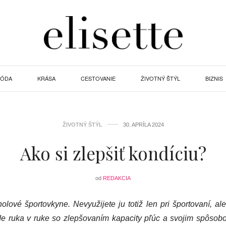
ÓDA
KRÁSA
CESTOVANIE
ŽIVOTNÝ ŠTÝL
BIZNIS
ŽIVOTNÝ ŠTÝL
30. APRÍLA 2024
Ako si zlepšiť kondíciu?
od
REDAKCIA
lové športovkyne. Nevyužijete ju totiž len pri športovaní, al
de ruka v ruke so zlepšovaním kapacity pľúc a svojim spôso