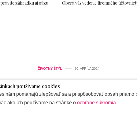
spravíte záhradku aj oázu
Oberá vás vedenie firemného účtovníct
ŽIVOTNÝ ŠTÝL
30. APRÍLA 2024
malý balkón? Takto z neho sp
ránkach používame cookies
záhradku aj oázu pohody
es nám pomáhajú zlepšovať sa a prispôsobovať obsah priamo 
 viac ako ich používame na stránke o
ochrane súkromia
.
od
REDAKCIA
 kde si ráno vypijete kávičku, odtrhnete rajčinu a voňavé byl