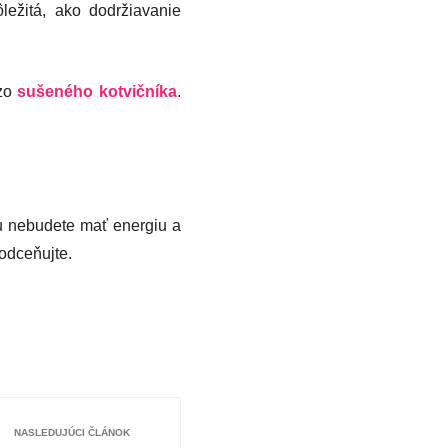
ležitá, ako dodržiavanie
 zo
sušeného kotvičníka
.
u nebudete mať energiu a
odceňujte.
NASLEDUJÚCI ČLÁNOK