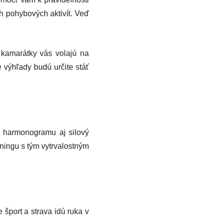
ch pohybových aktivít. Veď
kamarátky vás volajú na
ie výhľady budú určite stáť
o harmonogramu aj silový
réningu s tým vytrvalostným
 šport a strava idú ruka v