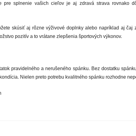
 pre splnenie vašich cieľov je aj zdravá strava rovnako dô
žete skúsiť aj rôzne výživové doplnky alebo napríklad aj čaj
žstvo pozitív a to vrátane zlepšenia športových výkonov.
tatok pravidelného a nerušeného spánku. Bez dostatku spánk
kondícia. Nielen preto potrebu kvalitného spánku rozhodne nep
m