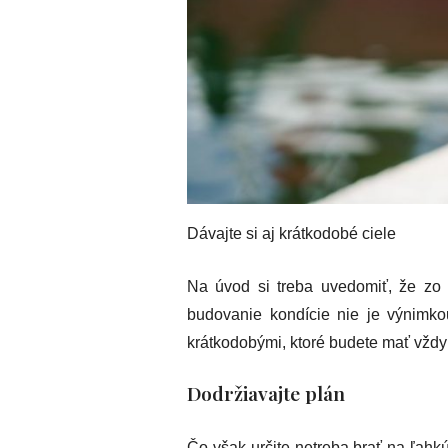
Dávajte si aj krátkodobé ciele
Na úvod si treba uvedomiť, že zo 
budovanie kondície nie je výnimkou
krátkodobými, ktoré budete mať vždy
Dodržiavajte plán
Čo však určite netreba brať na ľahkú