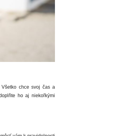
. Všetko chce svoj čas a
doplňte ho aj niekoľkými
Pomôcť vám k pravidelnosti