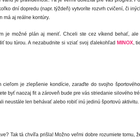
oľko dní dopredu (napr. týždeň) vytvoríte rozvrh cvičení, či iný
n má aj reálne kontúry.
je možné plán aj meniť. Chceli ste cez víkend behať, ale 
iť tou túrou. A nezabudnite si vziať svoj ďalekohľad
MINOX
, t
 cieľom je zlepšenie kondície, zaraďte do svojho športovéh
chcete byť naozaj fit a zároveň bude pre vás striedanie silového t
i neustále len behávať alebo robiť inú jedinú športovú aktivitu.
ve? Tak tá chvíľa prišla! Možno veľmi dobre rozumiete tomu, že