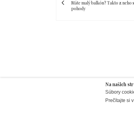
Máte malý balkón? Takto z neho 
pohody
Máte 
Na našich st
Súbory cooki
Prečítajte si
Premeňte svoj malý balkón na miesto,