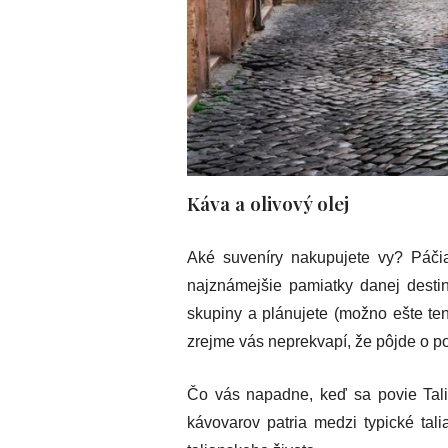
Káva a olivový olej
Aké suveníry nakupujete vy? Páči
najznámejšie pamiatky danej destin
skupiny a plánujete (možno ešte ten
zrejme vás neprekvapí, že pôjde o po
Čo vás napadne, keď sa povie Tali
kávovarov patria medzi typické tal