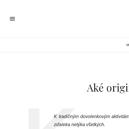
M
Aké origi
K tradičným dovolenkovým aktivitám p
zďaleka netýka všetkých.