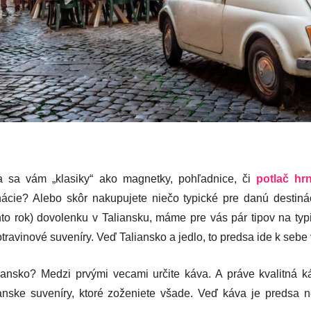
a sa vám „klasiky“ ako magnetky, pohľadnice, či
potlač hr
ácie? Alebo skôr nakupujete niečo typické pre danú destinác
to rok) dovolenku v Taliansku, máme pre vás pár tipov na typi
travinové suveníry. Veď Taliansko a jedlo, to predsa ide k sebe 
ansko? Medzi prvými vecami určite káva. A práve kvalitná k
ianske suveníry, ktoré zoženiete všade. Veď káva je predsa 