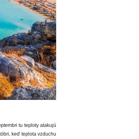
eptembri tu teploty atakujú
któbri, keď teplota vzduchu