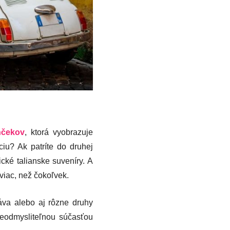
nčekov
, ktorá vyobrazuje
iu? Ak patríte do druhej
cké talianske suveníry. A
viac, než čokoľvek.
áva alebo aj rôzne druhy
neodmysliteľnou súčasťou