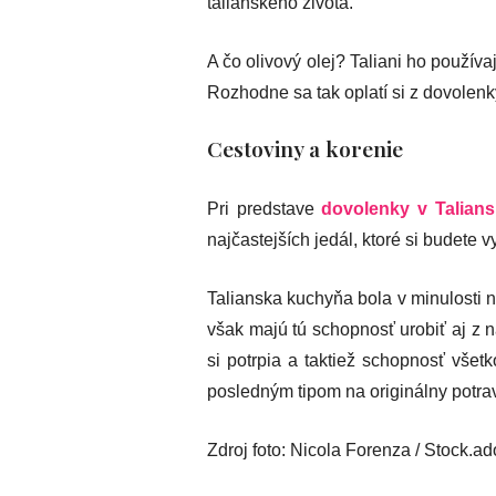
talianskeho života.
A čo olivový olej? Taliani ho používaj
Rozhodne sa tak oplatí si z dovolenk
Cestoviny a korenie
Pri predstave
dovolenky v Talian
najčastejších jedál, ktoré si budete
Talianska kuchyňa bola v minulosti n
však majú tú schopnosť urobiť aj z n
si potrpia a taktiež schopnosť všet
posledným tipom na originálny potrav
Zdroj foto: Nicola Forenza / Stock.a