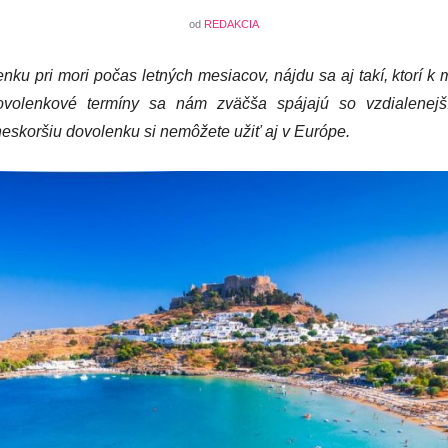
od
REDAKCIA
nku pri mori počas letných mesiacov, nájdu sa aj takí, ktorí k
volenkové termíny sa nám zväčša spájajú so vzdialenejší
neskoršiu dovolenku si nemôžete užiť aj v Európe.