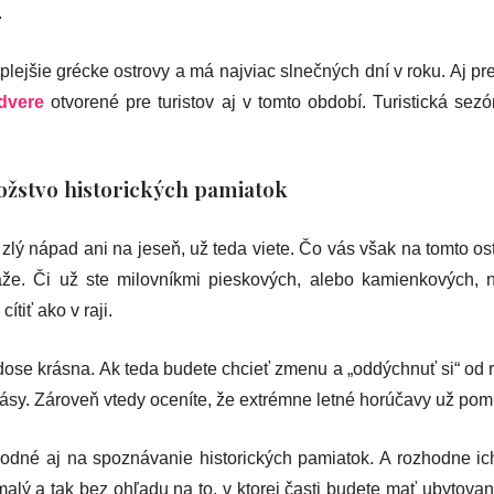
.
plejšie grécke ostrovy a má najviac slnečných dní v roku. Aj pre
dvere
otvorené pre turistov aj v tomto období. Turistická sezó
ožstvo historických pamiatok
 zlý nápad ani na jeseň, už teda viete. Čo vás však na tomto o
áže. Či už ste milovníkmi pieskových, alebo kamienkových, 
ítiť ako v raji.
odose krásna. Ak teda budete chcieť zmenu a „oddýchnuť si“ od 
ásy. Zároveň vtedy oceníte, že extrémne letné horúčavy už pomi
odné aj na spoznávanie historických pamiatok. A rozhodne ic
alý a tak bez ohľadu na to, v ktorej časti budete mať ubytov