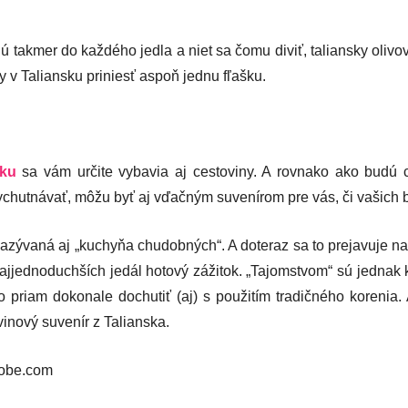
ú takmer do každého jedla a niet sa čomu diviť, taliansky olivový
y v Taliansku priniesť aspoň jednu fľašku.
sku
sa vám určite vybavia aj cestoviny. A rovnako ako budú c
 vychutnávať, môžu byť aj vďačným suvenírom pre vás, či vašich b
azývaná aj „kuchyňa chudobných“. A doteraz sa to prejavuje na 
ajjednoduchších jedál hotový zážitok. „Tajomstvom“ sú jednak k
ko priam dokonale dochutiť (aj) s použitím tradičného korenia.
inový suvenír z Talianska.
dobe.com