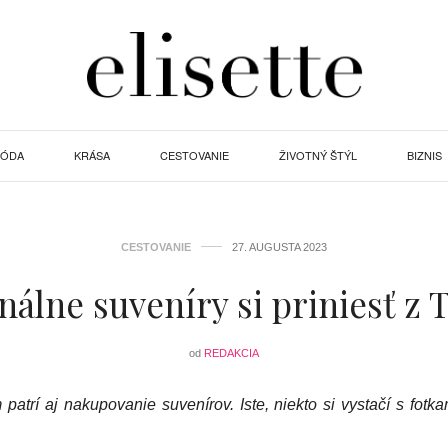
ÓDA
KRÁSA
CESTOVANIE
ŽIVOTNÝ ŠTÝL
BIZNIS
CESTOVANIE
27. AUGUSTA 2023
nálne suveníry si priniesť z 
od
REDAKCIA
atrí aj nakupovanie suvenírov. Iste, niekto si vystačí s fotk