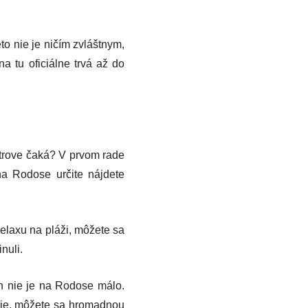
to nie je ničím zvláštnym,
na tu oficiálne trvá až do
strove čaká? V prvom rade
na Rodose určite nájdete
relaxu na pláži, môžete sa
nuli.
h nie je na Rodose málo.
anie, môžete sa hromadnou