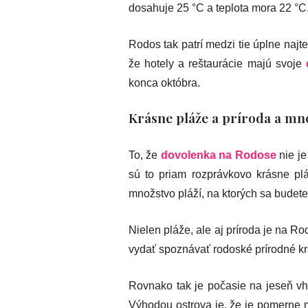
dosahuje 25 °C a teplota mora 22 °C
Rodos tak patrí medzi tie úplne najte
že hotely a reštaurácie majú svoje
konca októbra.
Krásne pláže a príroda a mn
To, že
dovolenka na Rodose
nie je
sú to priam rozprávkovo krásne pl
množstvo pláží, na ktorých sa budete c
Nielen pláže, ale aj príroda je na R
vydať spoznávať rodoské prírodné kr
Rovnako tak je počasie na jeseň vh
Výhodou ostrova je, že je pomerne m